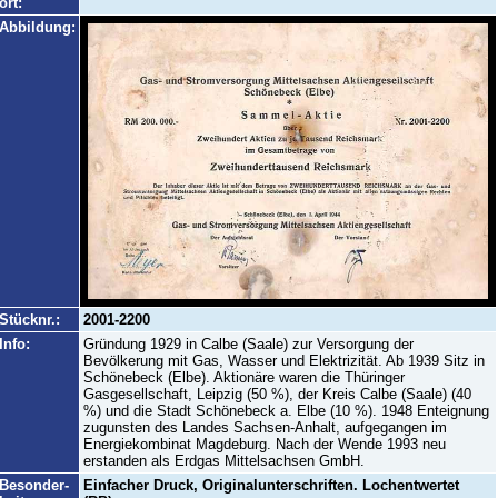
ort:
Abbildung:
Stücknr.:
2001-2200
Info:
Gründung 1929 in Calbe (Saale) zur Versorgung der
Bevölkerung mit Gas, Wasser und Elektrizität. Ab 1939 Sitz in
Schönebeck (Elbe). Aktionäre waren die Thüringer
Gasgesellschaft, Leipzig (50 %), der Kreis Calbe (Saale) (40
%) und die Stadt Schönebeck a. Elbe (10 %). 1948 Enteignung
zugunsten des Landes Sachsen-Anhalt, aufgegangen im
Energiekombinat Magdeburg. Nach der Wende 1993 neu
erstanden als Erdgas Mittelsachsen GmbH.
Besonder-
Einfacher Druck, Originalunterschriften. Lochentwertet