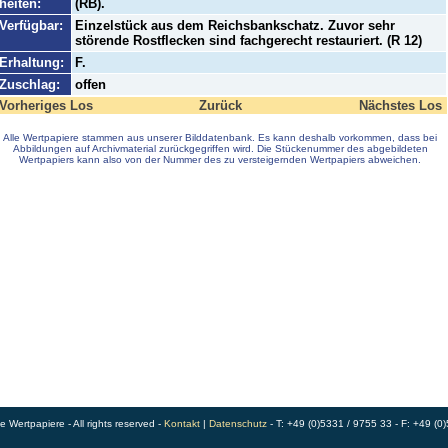
heiten:
(RB).
Verfügbar:
Einzelstück aus dem Reichsbankschatz. Zuvor sehr
störende Rostflecken sind fachgerecht restauriert. (R 12)
Erhaltung:
F.
Zuschlag:
offen
Vorheriges Los
Zurück
Nächstes Los
Alle Wertpapiere stammen aus unserer Bilddatenbank. Es kann deshalb vorkommen, dass bei
Abbildungen auf Archivmaterial zurückgegriffen wird. Die Stückenummer des abgebildeten
Wertpapiers kann also von der Nummer des zu versteigernden Wertpapiers abweichen.
Wertpapiere - All rights reserved -
Kontakt
|
Datenschutz
- T: +49 (0)5331 / 9755 33 - F: +49 (0