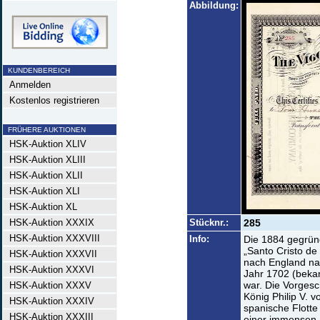
Abbildung:
KUNDENBEREICH
Anmelden
Kostenlos registrieren
FRÜHERE AUKTIONEN
HSK-Auktion XLIV
HSK-Auktion XLIII
HSK-Auktion XLII
HSK-Auktion XLI
HSK-Auktion XL
HSK-Auktion XXXIX
Stücknr.:
285
HSK-Auktion XXXVIII
Info:
Die 1884 gegründ
„Santo Cristo de
HSK-Auktion XXXVII
nach England na
HSK-Auktion XXXVI
Jahr 1702 (beka
war. Die Vorgesc
HSK-Auktion XXXV
König Philip V. v
HSK-Auktion XXXIV
spanische Flott
HSK-Auktion XXXIII
einer immensen L