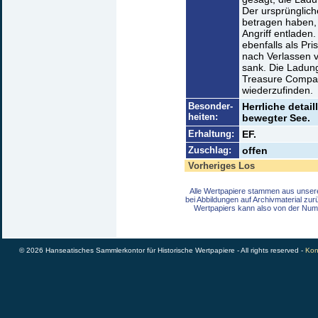
Der ursprünglich
betragen haben, 
Angriff entladen.
ebenfalls als Pr
nach Verlassen v
sank. Die Ladun
Treasure Compan
wiederzufinden.
Besonder-
Herrliche detail
heiten:
bewegter See.
Erhaltung:
EF.
Zuschlag:
offen
Vorheriges Los
Alle Wertpapiere stammen aus unser
bei Abbildungen auf Archivmaterial zu
Wertpapiers kann also von der Num
© 2026 Hanseatisches Sammlerkontor für Historische Wertpapiere - All rights reserved -
Kon