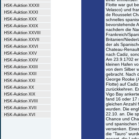
Flotte war gut b
HSK-Auktion XXXII
Velasco) und fra
HSK-Auktion XXXI
de Rousselet Cha
HSK-Auktion XXX
schnelles spanis
bevorstehende An
HSK-Auktion XXIX
nachdem die Nac
HSK-Auktion XXVIII
Frankreich/Spani
Britanien/Nieder
HSK-Auktion XXVII
der als Spanisch
HSK-Auktion XXVI
Chateau-Renault
HSK-Auktion XXV
nach Cadiz, son
Am 23.9.1702 err
HSK-Auktion XXIV
kleinen Hafen vo
HSK-Auktion XXIII
von dem Silber w
HSK-Auktion XXII
gebracht. Nach d
George Rooke (A
HSK-Auktion XXI
Flotte) auf Cadi
HSK-Auktion XX
zurückkehren. Er 
Vigo Bay ankerte
HSK-Auktion XIX
fand 16 oder 17 
HSK-Auktion XVIII
gleichen Anzahl 
HSK-Auktion XVII
wurden. Die engli
22.10. an. Die sp
HSK-Auktion XVI
Chance und Chat
und spanischen S
versenken. Eines
die “Tauro” wur
gesagt, die Ladu