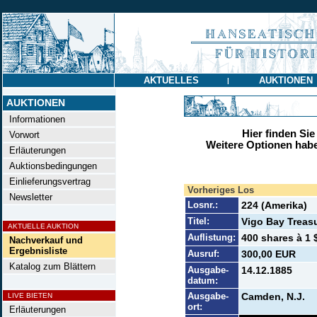
AKTUELLES
AUKTIONEN
|
AUKTIONEN
Informationen
Hier finden Sie
Vorwort
Weitere Optionen habe
Erläuterungen
Auktionsbedingungen
Einlieferungsvertrag
Vorheriges Los
Newsletter
Losnr.:
224 (Amerika)
Titel:
Vigo Bay Trea
AKTUELLE AUKTION
Auflistung:
400 shares à 1 $
Nachverkauf und
Ergebnisliste
Ausruf:
300,00 EUR
Katalog zum Blättern
Ausgabe-
14.12.1885
datum:
Ausgabe-
Camden, N.J.
LIVE BIETEN
ort:
Erläuterungen