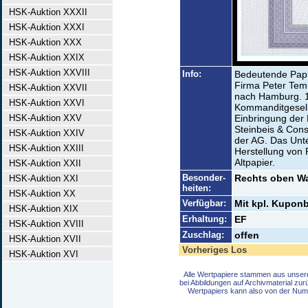
HSK-Auktion XXXII
HSK-Auktion XXXI
HSK-Auktion XXX
HSK-Auktion XXIX
HSK-Auktion XXVIII
Info:
Bedeutende Papie
Firma Peter Temm
HSK-Auktion XXVII
nach Hamburg. 
HSK-Auktion XXVI
Kommanditgesell
HSK-Auktion XXV
Einbringung der
Steinbeis & Cons
HSK-Auktion XXIV
der AG. Das Unte
HSK-Auktion XXIII
Herstellung von 
Altpapier.
HSK-Auktion XXII
Besonder-
Rechts oben Wap
HSK-Auktion XXI
heiten:
HSK-Auktion XX
Verfügbar:
Mit kpl. Kuponb
HSK-Auktion XIX
Erhaltung:
EF
HSK-Auktion XVIII
Zuschlag:
offen
HSK-Auktion XVII
Vorheriges Los
HSK-Auktion XVI
Alle Wertpapiere stammen aus unser
bei Abbildungen auf Archivmaterial zu
Wertpapiers kann also von der Num