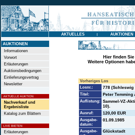
AKTUELLES
AUKTIONEN
|
AUKTIONEN
Informationen
Hier finden Sie
Vorwort
Weitere Optionen habe
Erläuterungen
Auktionsbedingungen
Einlieferungsvertrag
Vorheriges Los
Newsletter
Losnr.:
778 (Schleswig
Titel:
Peter Temming
AKTUELLE AUKTION
Auflistung:
Sammel-VZ-Aktie
Nachverkauf und
10).
Ergebnisliste
Ausruf:
120,00 EUR
Katalog zum Blättern
Ausgabe-
01.09.1985
datum:
LIVE BIETEN
Ausgabe-
Glückstadt
Erläuterungen