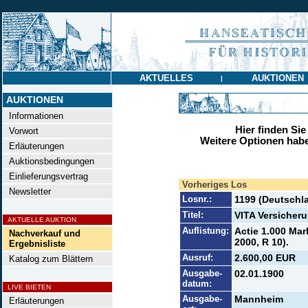
AKTUELLES
AUKTIONEN
|
AUKTIONEN
Informationen
Hier finden Sie
Vorwort
Weitere Optionen habe
Erläuterungen
Auktionsbedingungen
Einlieferungsvertrag
Vorheriges Los
Newsletter
Losnr.:
1199 (Deutschla
Titel:
VITA Versicher
AKTUELLE AUKTION
Auflistung:
Actie 1.000 Mar
Nachverkauf und
2000, R 10).
Ergebnisliste
Ausruf:
2.600,00 EUR
Katalog zum Blättern
Ausgabe-
02.01.1900
datum:
LIVE BIETEN
Ausgabe-
Mannheim
Erläuterungen