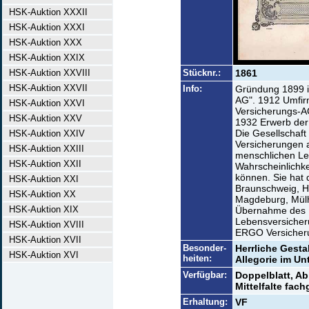
HSK-Auktion XXXII
HSK-Auktion XXXI
HSK-Auktion XXX
HSK-Auktion XXIX
HSK-Auktion XXVIII
Stücknr.:
1861
HSK-Auktion XXVII
Info:
Gründung 1899 i
AG". 1912 Umfi
HSK-Auktion XXVI
Versicherungs-A
HSK-Auktion XXV
1932 Erwerb der
Die Gesellschaft
HSK-Auktion XXIV
Versicherungen al
HSK-Auktion XXIII
menschlichen Le
HSK-Auktion XXII
Wahrscheinlichk
können. Sie hat d
HSK-Auktion XXI
Braunschweig, Ha
HSK-Auktion XX
Magdeburg, Mülh
HSK-Auktion XIX
Übernahme des 
Lebensversicher
HSK-Auktion XVIII
ERGO Versicher
HSK-Auktion XVII
Besonder-
Herrliche Gesta
HSK-Auktion XVI
heiten:
Allegorie im Un
Verfügbar:
Doppelblatt, A
Mittelfalte fach
Erhaltung:
VF