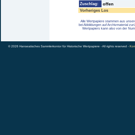
Zuschlag:
offen
Vorheriges Los
Alle Wertpapiere stammen aus unser
bei Abbildungen auf Archivmaterial zu
Wertpapiers kann also von der Num
© 2026 Hanseatisches Sammlerkontor für Historische Wertpapiere - All rights reserved -
Kon