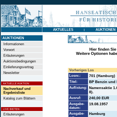
AKTUELLES
AUKTIONEN
|
AUKTIONEN
Informationen
Hier finden Sie
Vorwort
Weitere Optionen habe
Erläuterungen
Auktionsbedingungen
Einlieferungsvertrag
Vorheriges Los
Newsletter
Losnr.:
701 (Hamburg)
Titel:
BP Benzin und 
AKTUELLE AUKTION
Auflistung:
Namensaktie 1.0
Nachverkauf und
8).
Ergebnisliste
Ausruf:
240,00 EUR
Katalog zum Blättern
Ausgabe-
19.08.1957
datum:
LIVE BIETEN
Ausgabe-
Hamburg
Erläuterungen