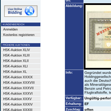
ort:
Abbildung:
KUNDENBEREICH
Anmelden
Kostenlos registrieren
FRÜHERE AUKTIONEN
HSK-Auktion XLIV
HSK-Auktion XLIII
HSK-Auktion XLII
HSK-Auktion XLI
HSK-Auktion XL
Info:
Gegründet wurde 
Holdinggesellsch
HSK-Auktion XXXIX
auch die Deutsc
HSK-Auktion XXXVIII
als Mineralölges
HSK-Auktion XXXVII
Benzin und Petro
Flugkraftstoffe, 
HSK-Auktion XXXVI
Verfügbar:
Ungültig-perfori
HSK-Auktion XXXV
Erhaltung:
EF
HSK-Auktion XXXIV
Zuschlag:
offen
HSK-Auktion XXXIII