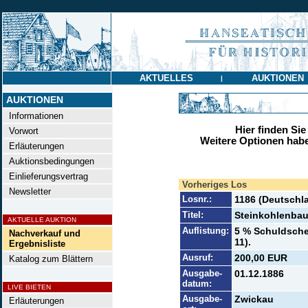
AKTUELLES
AUKTIONEN
|
AUKTIONEN
Informationen
Hier finden Sie
Vorwort
Weitere Optionen habe
Erläuterungen
Auktionsbedingungen
Einlieferungsvertrag
Vorheriges Los
Newsletter
Losnr.:
1186 (Deutschla
Titel:
Steinkohlenbau
AKTUELLE AUKTION
Auflistung:
5 % Schuldsche
Nachverkauf und
11).
Ergebnisliste
Ausruf:
200,00 EUR
Katalog zum Blättern
Ausgabe-
01.12.1886
datum:
LIVE BIETEN
Ausgabe-
Zwickau
Erläuterungen