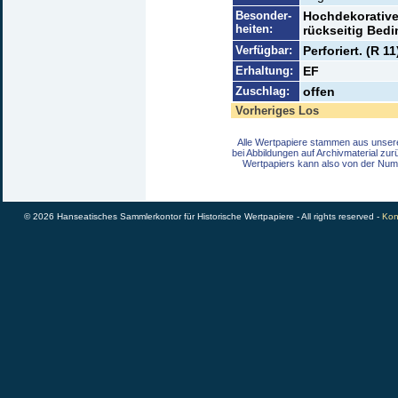
Besonder-
Hochdekorative
heiten:
rückseitig Bed
Verfügbar:
Perforiert. (R 11
Erhaltung:
EF
Zuschlag:
offen
Vorheriges Los
Alle Wertpapiere stammen aus unser
bei Abbildungen auf Archivmaterial zu
Wertpapiers kann also von der Num
© 2026 Hanseatisches Sammlerkontor für Historische Wertpapiere - All rights reserved -
Kon