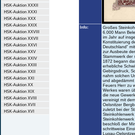
HSK-Auktion XXXII
HSK-Auktion XXXI
HSK-Auktion XXX
HSK-Auktion XXIX
Info:
Großes Steinkoh
HSK-Auktion XXVIII
6.000 Mann Beleg
im Jahr auf insg
HSK-Auktion XXVII
Konstituierung d
HSK-Auktion XXVI
Deutschland” mit
zur Ausbeute der
HSK-Auktion XXV
Stammwerk der s
HSK-Auktion XXIV
1872 begann das
HSK-Auktion XXIII
erhebliche Schwi
Gebirgsdruck, Sc
HSK-Auktion XXII
nahm solchen Um
HSK-Auktion XXI
und abgedämmt w
HSK-Auktion XX
Feuers Herr zu w
Werkes waren üb
HSK-Auktion XIX
die neue Gewerks
HSK-Auktion XVIII
vereinigt mit de
Oelsnitzer Berg
HSK-Auktion XVII
zuletzt bei der 
HSK-Auktion XVI
Steinkohlenwerk
Steinkohlenwerk 
beschloß der Min
schrittweise Ein
Lugau-Oelsnitzer