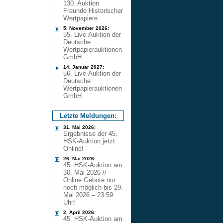
130. Auktion
Freunde Historischer
Wertpapiere
5. November 2026:
55. Live-Auktion der
Deutsche
Wertpapierauktionen
GmbH
14. Januar 2027:
56. Live-Auktion der
Deutsche
Wertpapierauktionen
GmbH
Letzte Meldungen:
31. Mai 2026:
Ergebnisse der 45.
HSK-Auktion jetzt
Online!
26. Mai 2026:
45. HSK-Auktion am
30. Mai 2026 //
Online Gebote nur
noch möglich bis 29.
Mai 2026 – 23:59
Uhr!
2. April 2026:
45. HSK-Auktion am