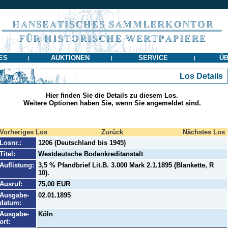
ES
AUKTIONEN
SERVICE
ÜB
|
|
|
Los Details
Hier finden Sie die Details zu diesem Los.
Weitere Optionen haben Sie, wenn Sie angemeldet sind.
Vorheriges Los
Zurück
Nächstes Los
Losnr.:
1206 (Deutschland bis 1945)
Titel:
Westdeutsche Bodenkreditanstalt
Auflistung:
3,5 % Pfandbrief Lit.B. 3.000 Mark 2.1.1895 (Blankette, R
10).
Ausruf:
75,00 EUR
Ausgabe-
02.01.1895
datum:
Ausgabe-
Köln
ort: