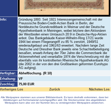
Info:
Gründung 1893. Seit 1921 Interessengemeinschaft mit der
Preussische Boden-Credit-Actien Bank in Berlin, der
Norddeutsche Grundcreditbank in Weimar und der Deutsche
Hypothekenbank in Meiningen, wobei letztere den Aktionären
der Westboden einen Umtausch 20:9 in Deutsche-Hyp-Aktien
anbot. Das Bankgebäude Kaiser-Wilhelm-Ring 17/21 wurde
1944 bei einem Fliegerangriff zu 85 % zerstört, 1949/51
wiederaufgebaut und 1961/63 erweitert. Nachdem lange Zeit
Deutsche und Dresdner Bank jeweils eine Schachtelbeteiligung
besaßen, erwarb Anfang der 70er Jahre die Commerzbank die
Aktienmehrheit und veranlaßte 1974 die Verschmelzung mit der
ebenfalls von ihr kontrollierten Rheinische Hypothekenbank AG
(die 2002 in der von den drei Großbanken geformten Eurohypo
AG aufging).
Verfügbar:
Abheftlochung. (R 10)
Erhaltung:
VF
Zuschlag:
75,00 EUR
Vorheriges Los
Zurück
Nächstes Los
Alle Wertpapiere stammen aus unserer Bilddatenbank. Es kann deshalb vorkommen, dass bei
Abbildungen auf Archivmaterial zurückgegriffen wird. Die Stückenummer des abgebildeten
Wertpapiers kann also von der Nummer des zu versteigernden Wertpapiers abweichen.