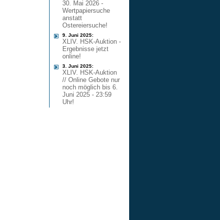
30. Mai 2026 -
Wertpapiersuche
anstatt
Ostereiersuche!
9. Juni 2025:
XLIV. HSK-Auktion -
Ergebnisse jetzt
online!
3. Juni 2025:
XLIV. HSK-Auktion
// Online Gebote nur
noch möglich bis 6.
Juni 2025 - 23:59
Uhr!