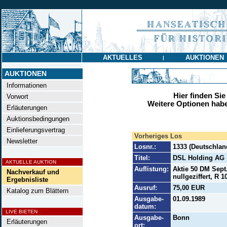
AKTUELLES
AUKTIONEN
|
AUKTIONEN
Informationen
Hier finden Sie
Vorwort
Weitere Optionen habe
Erläuterungen
Auktionsbedingungen
Einlieferungsvertrag
Vorheriges Los
Newsletter
Losnr.:
1333 (Deutschlan
Titel:
DSL Holding AG
AKTUELLE AUKTION
Auflistung:
Aktie 50 DM Sept.
Nachverkauf und
nullgeziffert, R 10
Ergebnisliste
Ausruf:
75,00 EUR
Katalog zum Blättern
Ausgabe-
01.09.1989
datum:
LIVE BIETEN
Ausgabe-
Bonn
Erläuterungen
ort: