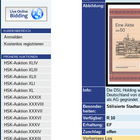
Abbildung:
KUNDENBEREICH
Anmelden
Kostenlos registrieren
FRÜHERE AUKTIONEN
HSK-Auktion XLIV
HSK-Auktion XLIII
HSK-Auktion XLII
HSK-Auktion XLI
Info:
Die DSL Holding w
HSK-Auktion XL
Deutschland von 
HSK-Auktion XXXIX
als AG gegründet.
HSK-Auktion XXXVIII
Besonder-
Stilisierte Stadt
HSK-Auktion XXXVII
heiten:
HSK-Auktion XXXVI
Verfügbar:
R 10
HSK-Auktion XXXV
Erhaltung:
EF
HSK-Auktion XXXIV
Zuschlag:
offen
Vorheriges Los
HSK-Auktion XXXIII