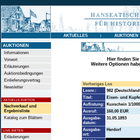
AKTUELLES
AUKTIONEN
|
AUKTIONEN
Informationen
Hier finden Sie
Vorwort
Weitere Optionen habe
Erläuterungen
Auktionsbedingungen
Einlieferungsvertrag
Vorheriges Los
Newsletter
Losnr.:
982 (Deutschland
Titel:
Eisen- und Kupfe
AKTUELLE AUKTION
Auflistung:
Kuxschein 1/1000 
Nachverkauf und
Ergebnisliste
Ausruf:
160,00 EUR
Katalog zum Blättern
Ausgabe-
31.05.1893
datum:
Ausgabe-
Herdorf
LIVE BIETEN
ort:
Erläuterungen