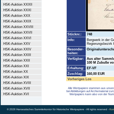
HSK-Auktion XXXII
HSK-Auktion XXXI
HSK-Auktion XXX
HSK-Auktion XXIX
HSK-Auktion XXVIII
HSK-Auktion XXVII
Stücknr.:
748
HSK-Auktion XXVI
Info:
Bergwerk in der Ge
HSK-Auktion XXV
Regierungsbezirk 
HSK-Auktion XXIV
Besonder-
Originaluntersch
heiten:
HSK-Auktion XXIII
Verfügbar:
Aus alter Sammlu
HSK-Auktion XXII
100 M Zubuße von
HSK-Auktion XXI
Erhaltung:
EF-VF
HSK-Auktion XX
Zuschlag:
160,00 EUR
HSK-Auktion XIX
Vorheriges Los
HSK-Auktion XVIII
HSK-Auktion XVII
Alle Wertpapiere stammen aus unser
bei Abbildungen auf Archivmaterial zu
HSK-Auktion XVI
Wertpapiers kann also von der Num
© 2026 Hanseatisches Sammlerkontor für Historische Wertpapiere - All rights reserved -
Kon