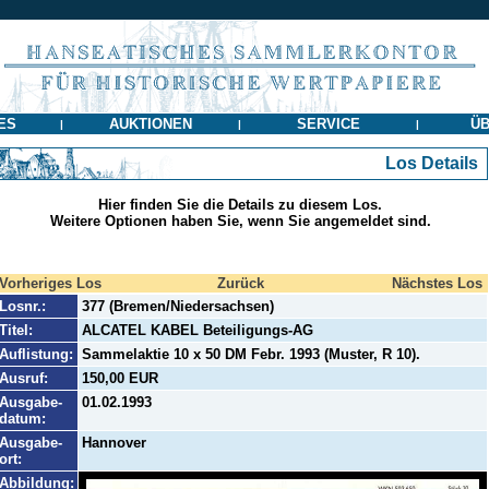
ES
AUKTIONEN
SERVICE
ÜB
|
|
|
Los Details
Hier finden Sie die Details zu diesem Los.
Weitere Optionen haben Sie, wenn Sie angemeldet sind.
Vorheriges Los
Zurück
Nächstes Los
Losnr.:
377 (Bremen/Niedersachsen)
Titel:
ALCATEL KABEL Beteiligungs-AG
Auflistung:
Sammelaktie 10 x 50 DM Febr. 1993 (Muster, R 10).
Ausruf:
150,00 EUR
Ausgabe-
01.02.1993
datum:
Ausgabe-
Hannover
ort:
Abbildung: