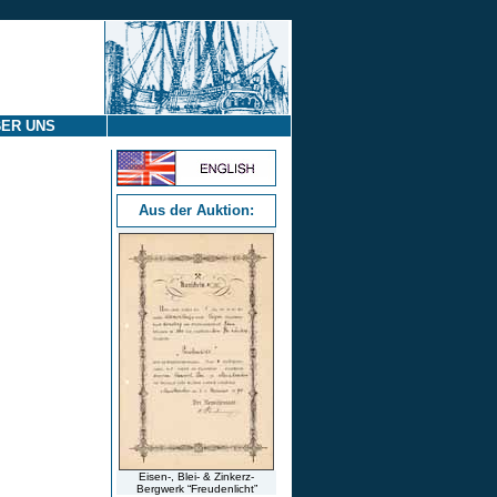
ER UNS
Aus der Auktion:
Eisen-, Blei- & Zinkerz-
Bergwerk “Freudenlicht”