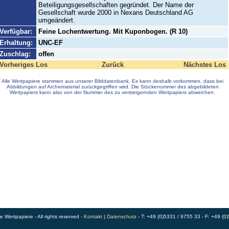
Beteiligungsgesellschaften gegründet. Der Name der
Gesellschaft wurde 2000 in Nexans Deutschland AG
umgeändert.
Verfügbar:
Feine Lochentwertung. Mit Kuponbogen. (R 10)
Erhaltung:
UNC-EF
Zuschlag:
offen
Vorheriges Los
Zurück
Nächstes Los
Alle Wertpapiere stammen aus unserer Bilddatenbank. Es kann deshalb vorkommen, dass bei
Abbildungen auf Archivmaterial zurückgegriffen wird. Die Stückenummer des abgebildeten
Wertpapiers kann also von der Nummer des zu versteigernden Wertpapiers abweichen.
Wertpapiere - All rights reserved -
Kontakt
|
Datenschutz
- T: +49 (0)5331 / 9755 33 - F: +49 (0