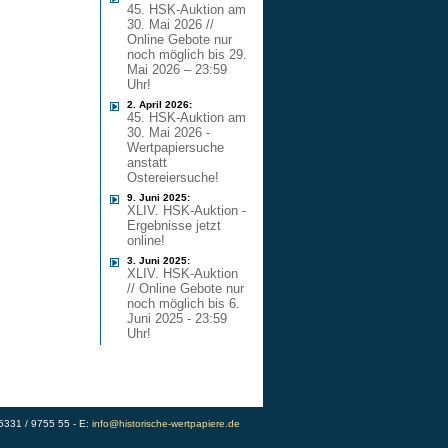
45. HSK-Auktion am
30. Mai 2026 //
Online Gebote nur
noch möglich bis 29.
Mai 2026 – 23:59
Uhr!
2. April 2026:
45. HSK-Auktion am
30. Mai 2026 -
Wertpapiersuche
anstatt
Ostereiersuche!
9. Juni 2025:
XLIV. HSK-Auktion -
Ergebnisse jetzt
online!
3. Juni 2025:
XLIV. HSK-Auktion
// Online Gebote nur
noch möglich bis 6.
Juni 2025 - 23:59
Uhr!
)5331 / 9755 55 - E:
info@historische-wertpapiere.de