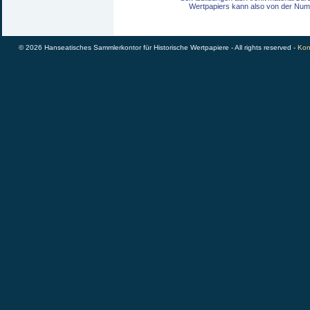
Wertpapiers kann also von der Num
© 2026 Hanseatisches Sammlerkontor für Historische Wertpapiere - All rights reserved -
Kon