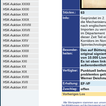
HSK-Auktion XXXII
HSK-Auktion XXXI
Stücknr.:
63
HSK-Auktion XXX
Info:
Gegründet im 2. 
HSK-Auktion XXIX
die Mechanisier
HSK-Auktion XXVIII
nach englischem 
Importen zu verr
HSK-Auktion XXVII
im Département E
HSK-Auktion XXVI
dieser Zeit Teil 
HSK-Auktion XXV
Korridors im Nor
Spinntechnologi
HSK-Auktion XXIV
Besonder-
Das auf Bütten
HSK-Auktion XXIII
heiten:
original signie
HSK-Auktion XXII
von 10.000 Livr
Es ist oben lin
HSK-Auktion XXI
außerordentlic
HSK-Auktion XX
Verfügbar:
Punktuell befes
HSK-Auktion XIX
problemlos gel
HSK-Auktion XVIII
Werner Deichma
HSK-Auktion XVII
Erhaltung:
EF-VF
HSK-Auktion XVI
Zuschlag:
offen
Vorheriges Los
Alle Wertpapiere stammen aus unser
bei Abbildungen auf Archivmaterial zu