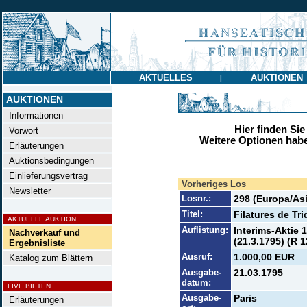
AKTUELLES
AUKTIONEN
|
AUKTIONEN
Informationen
Hier finden Sie
Vorwort
Weitere Optionen habe
Erläuterungen
Auktionsbedingungen
Einlieferungsvertrag
Vorheriges Los
Newsletter
Losnr.:
298 (Europa/Asi
Titel:
Filatures de Tri
AKTUELLE AUKTION
Auflistung:
Interims-Aktie 1
Nachverkauf und
(21.3.1795) (R 1
Ergebnisliste
Ausruf:
1.000,00 EUR
Katalog zum Blättern
Ausgabe-
21.03.1795
datum:
LIVE BIETEN
Ausgabe-
Paris
Erläuterungen