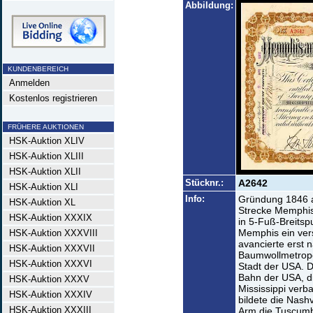
Abbildung:
KUNDENBEREICH
Anmelden
Kostenlos registrieren
FRÜHERE AUKTIONEN
HSK-Auktion XLIV
HSK-Auktion XLIII
HSK-Auktion XLII
Stücknr.:
A2642
HSK-Auktion XLI
Info:
Gründung 1846 a
HSK-Auktion XL
Strecke Memphis,
HSK-Auktion XXXIX
in 5-Fuß-Breitsp
Memphis ein ver
HSK-Auktion XXXVIII
avancierte erst 
HSK-Auktion XXXVII
Baumwollmetropo
HSK-Auktion XXXVI
Stadt der USA. D
Bahn der USA, d
HSK-Auktion XXXV
Mississippi verb
HSK-Auktion XXXIV
bildete die Nash
HSK-Auktion XXXIII
Arm die Tuscumb