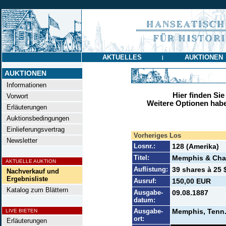
AKTUELLES
AUKTIONEN
|
AUKTIONEN
Informationen
Hier finden Sie
Vorwort
Weitere Optionen habe
Erläuterungen
Auktionsbedingungen
Einlieferungsvertrag
Vorheriges Los
Newsletter
Losnr.:
128 (Amerika)
Titel:
Memphis & Char
AKTUELLE AUKTION
Auflistung:
39 shares à 25 $
Nachverkauf und
Ergebnisliste
Ausruf:
150,00 EUR
Katalog zum Blättern
Ausgabe-
09.08.1887
datum:
Ausgabe-
Memphis, Tenn
LIVE BIETEN
ort:
Erläuterungen