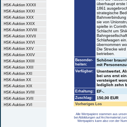
überhaupt erste 
HSK-Auktion XXXII
1861 ausgebroch
HSK-Auktion XXXI
strategische Bed
Bahnverbindung 
HSK-Auktion XXX
sie von Unionstr
HSK-Auktion XXIX
spielte in Corint
HSK-Auktion XXVIII
Schlacht um Shil
Bahngesellschaft
HSK-Auktion XXVII
Schlafwagen ein
HSK-Auktion XXVI
übernommen worde
HSK-Auktion XXV
Die Strecke wird
betrieben.
HSK-Auktion XXIV
Besonder-
Schöner braun/
HSK-Auktion XXIII
heiten:
mit Personenzug
HSK-Auktion XXII
Verfügbar:
Unentwertet. Al
HSK-Auktion XXI
bei uns erst ein
HSK-Auktion XX
versteigert word
lediglich zehn 
HSK-Auktion XIX
Erhaltung:
EF-.
HSK-Auktion XVIII
Zuschlag:
150,00 EUR
HSK-Auktion XVII
Vorheriges Los
HSK-Auktion XVI
Alle Wertpapiere stammen aus unser
bei Abbildungen auf Archivmaterial zu
Wertpapiers kann also von der Num