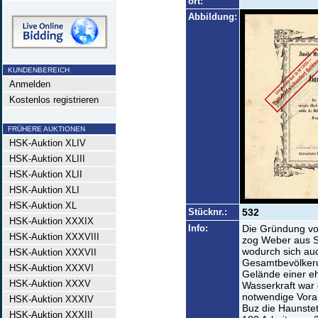
ort:
Abbildung:
KUNDENBEREICH
Anmelden
Kostenlos registrieren
FRÜHERE AUKTIONEN
HSK-Auktion XLIV
HSK-Auktion XLIII
HSK-Auktion XLII
HSK-Auktion XLI
HSK-Auktion XL
Stücknr.:
532
HSK-Auktion XXXIX
Info:
Die Gründung vo
HSK-Auktion XXXVIII
zog Weber aus S
wodurch sich auc
HSK-Auktion XXXVII
Gesamtbevölkeru
HSK-Auktion XXXVI
Gelände einer e
HSK-Auktion XXXV
Wasserkraft war 
notwendige Vora
HSK-Auktion XXXIV
Buz die Haunstet
HSK-Auktion XXXIII