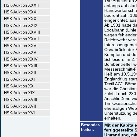
180 Arbeiter an 
HSK-Auktion XXXII
anfangs auf star
Handwerkerschaft
HSK-Auktion XXXI
bedroht sah. 189
HSK-Auktion XXX
eingerichtet, au
Ab 1901 hatte d
HSK-Auktion XXIX
Localbahn (Linie
HSK-Auktion XXVIII
wegen fehlender 
HSK-Auktion XXVII
Reichswehr verar
Interessengemei
HSK-Auktion XXVI
Osnabrück, der S
HSK-Auktion XXV
Kempten und der
HSK-Auktion XXIV
Schlesien. Im 2. W
Bombentreffer w
HSK-Auktion XXIII
Messerschmitt-F
HSK-Auktion XXII
Heß am 10.5.19
Englandflug star
HSK-Auktion XXI
Textil AG”. Börs
HSK-Auktion XX
war die Christia
HSK-Auktion XIX
zuletzt noch 230
Anschließend wu
HSK-Auktion XVIII
Trinkwasserschu
HSK-Auktion XVII
ehemaligen Weber
HSK-Auktion XVI
Unterstützung de
erhalten.
Besonder-
Mit der Kapita
heiten:
fertiggestellte 
Umrandung, mit 