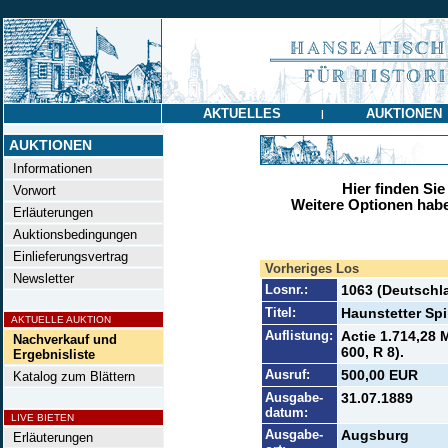
AKTUELLES
AUKTIONEN
|
AUKTIONEN
Informationen
Hier finden Sie
Vorwort
Weitere Optionen habe
Erläuterungen
Auktionsbedingungen
Einlieferungsvertrag
Vorheriges Los
Newsletter
Losnr.:
1063 (Deutschl
Titel:
Haunstetter Spi
AKTUELLE AUKTION
Auflistung:
Actie 1.714,28 
Nachverkauf und
600, R 8).
Ergebnisliste
Ausruf:
500,00 EUR
Katalog zum Blättern
Ausgabe-
31.07.1889
datum:
LIVE BIETEN
Ausgabe-
Augsburg
Erläuterungen