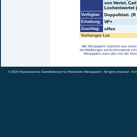
von Hertel, Car
Lochentwertet 
Verfügbar:
Doppelblatt. (R 
Erhaltung:
VF+
Zuschlag:
offen
Vorheriges Los
Alle Wertpapiere stammen aus unser
bei Abbildungen auf Archivmaterial zu
Wertpapiers kann also von der Num
© 2026 Hanseatisches Sammlerkontor für Historische Wertpapiere - All rights reserved -
Kon