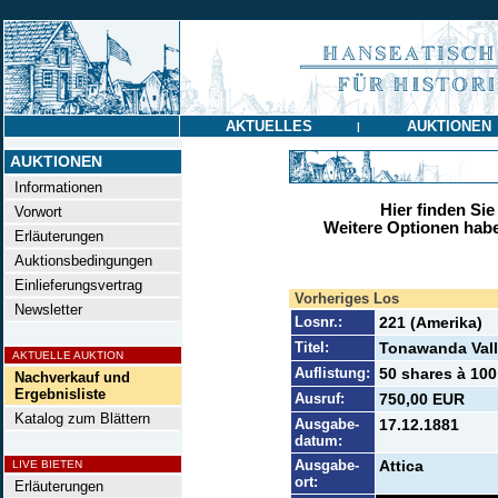
AKTUELLES
AUKTIONEN
|
AUKTIONEN
Informationen
Hier finden Sie
Vorwort
Weitere Optionen habe
Erläuterungen
Auktionsbedingungen
Einlieferungsvertrag
Vorheriges Los
Newsletter
Losnr.:
221 (Amerika)
Titel:
Tonawanda Vall
AKTUELLE AUKTION
Auflistung:
50 shares à 100
Nachverkauf und
Ergebnisliste
Ausruf:
750,00 EUR
Katalog zum Blättern
Ausgabe-
17.12.1881
datum:
Ausgabe-
Attica
LIVE BIETEN
ort:
Erläuterungen