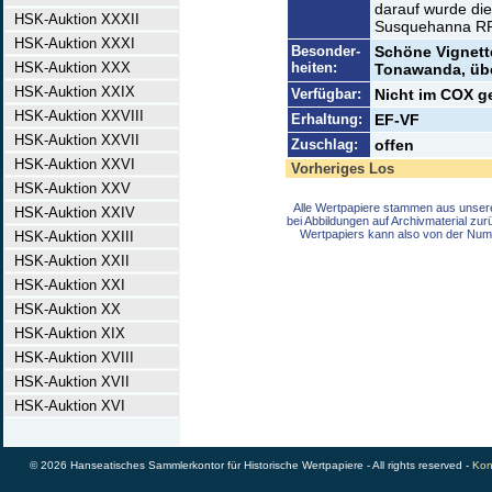
darauf wurde di
HSK-Auktion XXXII
Susquehanna RR 
HSK-Auktion XXXI
Besonder-
Schöne Vignett
HSK-Auktion XXX
heiten:
Tonawanda, über
HSK-Auktion XXIX
Verfügbar:
Nicht im COX gel
HSK-Auktion XXVIII
Erhaltung:
EF-VF
HSK-Auktion XXVII
Zuschlag:
offen
HSK-Auktion XXVI
Vorheriges Los
HSK-Auktion XXV
Alle Wertpapiere stammen aus unser
HSK-Auktion XXIV
bei Abbildungen auf Archivmaterial zu
Wertpapiers kann also von der Num
HSK-Auktion XXIII
HSK-Auktion XXII
HSK-Auktion XXI
HSK-Auktion XX
HSK-Auktion XIX
HSK-Auktion XVIII
HSK-Auktion XVII
HSK-Auktion XVI
© 2026 Hanseatisches Sammlerkontor für Historische Wertpapiere - All rights reserved -
Kon