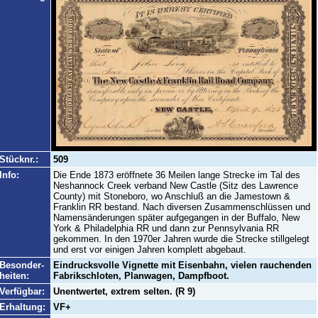
Stücknr.:
509
Info:
Die Ende 1873 eröffnete 36 Meilen lange Strecke im Tal des
Neshannock Creek verband New Castle (Sitz des Lawrence
County) mit Stoneboro, wo Anschluß an die Jamestown &
Franklin RR bestand. Nach diversen Zusammenschlüssen und
Namensänderungen später aufgegangen in der Buffalo, New
York & Philadelphia RR und dann zur Pennsylvania RR
gekommen. In den 1970er Jahren wurde die Strecke stillgelegt
und erst vor einigen Jahren komplett abgebaut.
Besonder-
Eindrucksvolle Vignette mit Eisenbahn, vielen rauchenden
heiten:
Fabrikschloten, Planwagen, Dampfboot.
Verfügbar:
Unentwertet, extrem selten. (R 9)
Erhaltung:
VF+