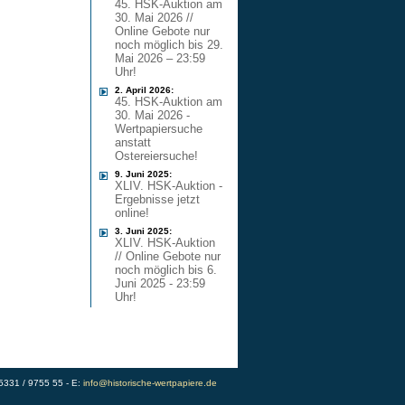
45. HSK-Auktion am
30. Mai 2026 //
Online Gebote nur
noch möglich bis 29.
Mai 2026 – 23:59
Uhr!
2. April 2026:
45. HSK-Auktion am
30. Mai 2026 -
Wertpapiersuche
anstatt
Ostereiersuche!
9. Juni 2025:
XLIV. HSK-Auktion -
Ergebnisse jetzt
online!
3. Juni 2025:
XLIV. HSK-Auktion
// Online Gebote nur
noch möglich bis 6.
Juni 2025 - 23:59
Uhr!
)5331 / 9755 55 - E:
info@historische-wertpapiere.de