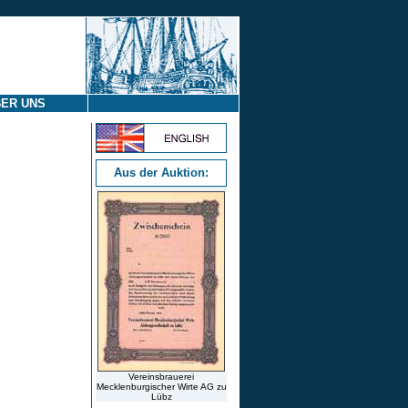
ER UNS
Aus der Auktion:
Vereinsbrauerei
Mecklenburgischer Wirte AG zu
Lübz