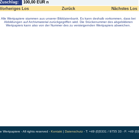
Zuschlag:
100,00 EUR n
Vorheriges Los
Zurück
Nächstes Los
Alle Wertpapiere stammen aus unserer Bilddatenbank. Es kann deshalb vorkommen, dass bei
Abbildungen auf Archivmaterial zurückgegriffen wird. Die Stückenummer des abgebildeten
Wertpapiers kann also von der Nummer des zu versteigernden Wertpapiers abweichen.
Wertpapiere - All rights reserved -
Kontakt
|
Datenschutz
- T: +49 (0)5331 / 9755 33 - F: +49 (0