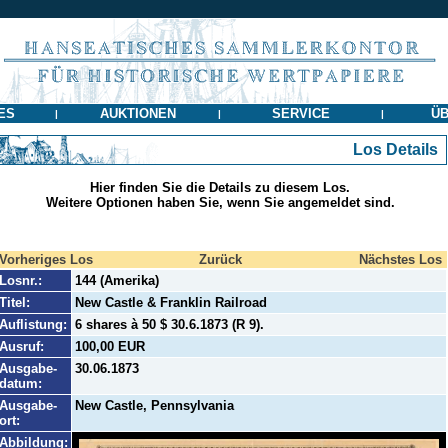
ES
AUKTIONEN
SERVICE
ÜB
|
|
|
Los Details
Hier finden Sie die Details zu diesem Los.
Weitere Optionen haben Sie, wenn Sie angemeldet sind.
Vorheriges Los
Zurück
Nächstes Los
Losnr.:
144 (Amerika)
Titel:
New Castle & Franklin Railroad
Auflistung:
6 shares à 50 $ 30.6.1873 (R 9).
Ausruf:
100,00 EUR
Ausgabe-
30.06.1873
datum:
Ausgabe-
New Castle, Pennsylvania
ort:
Abbildung: