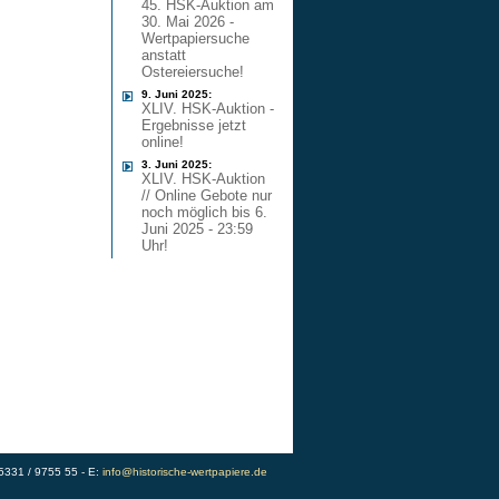
45. HSK-Auktion am
30. Mai 2026 -
Wertpapiersuche
anstatt
Ostereiersuche!
9. Juni 2025:
XLIV. HSK-Auktion -
Ergebnisse jetzt
online!
3. Juni 2025:
XLIV. HSK-Auktion
// Online Gebote nur
noch möglich bis 6.
Juni 2025 - 23:59
Uhr!
)5331 / 9755 55 - E:
info@historische-wertpapiere.de