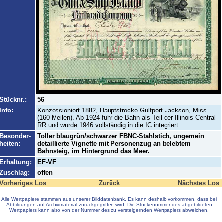
Stücknr.:
56
Info:
Konzessioniert 1882, Hauptstrecke Gulfport-Jackson, Miss.
(160 Meilen). Ab 1924 fuhr die Bahn als Teil der Illinois Central
RR und wurde 1946 vollständig in die IC integriert.
Besonder-
Toller blaugrün/schwarzer FBNC-Stahlstich, ungemein
heiten:
detaillierte Vignette mit Personenzug an belebtem
Bahnsteig, im Hintergrund das Meer.
Erhaltung:
EF-VF
Zuschlag:
offen
Vorheriges Los
Zurück
Nächstes Los
Alle Wertpapiere stammen aus unserer Bilddatenbank. Es kann deshalb vorkommen, dass bei
Abbildungen auf Archivmaterial zurückgegriffen wird. Die Stückenummer des abgebildeten
Wertpapiers kann also von der Nummer des zu versteigernden Wertpapiers abweichen.