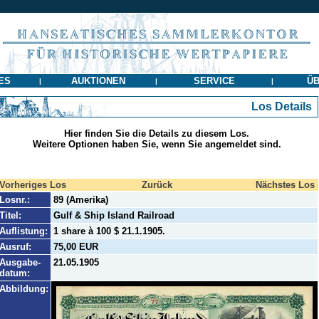
ES
AUKTIONEN
SERVICE
ÜB
|
|
|
Los Details
Hier finden Sie die Details zu diesem Los.
Weitere Optionen haben Sie, wenn Sie angemeldet sind.
Vorheriges Los
Zurück
Nächstes Los
Losnr.:
89 (Amerika)
Titel:
Gulf & Ship Island Railroad
Auflistung:
1 share à 100 $ 21.1.1905.
Ausruf:
75,00 EUR
Ausgabe-
21.05.1905
datum:
Abbildung: