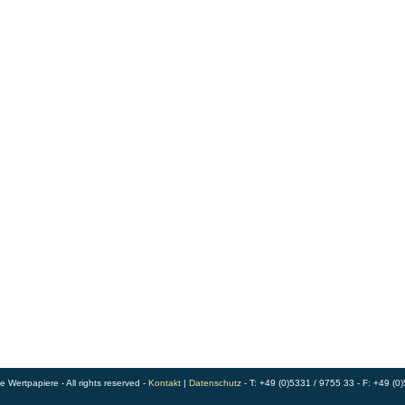
Wertpapiere - All rights reserved -
Kontakt
|
Datenschutz
- T: +49 (0)5331 / 9755 33 - F: +49 (0