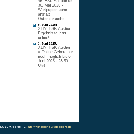
45. HSK-Auktion am
30. Mai 2026 -
Wertpapiersuche
anstatt
Ostereiersuche!
9. Juni 2025:
XLIV. HSK-Auktion -
Ergebnisse jetzt
online!
3. Juni 2025:
XLIV. HSK-Auktion
// Online Gebote nur
noch möglich bis 6.
Juni 2025 - 23:59
Uhr!
)5331 / 9755 55 - E:
info@historische-wertpapiere.de