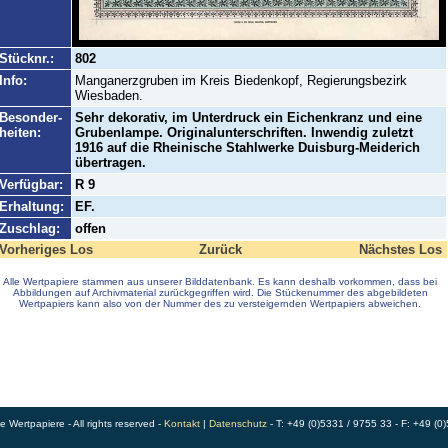
Stücknr.:
802
Info:
Manganerzgruben im Kreis Biedenkopf, Regierungsbezirk
Wiesbaden.
Besonder-
Sehr dekorativ, im Unterdruck ein Eichenkranz und eine
heiten:
Grubenlampe. Originalunterschriften. Inwendig zuletzt
1916 auf die Rheinische Stahlwerke Duisburg-Meiderich
übertragen.
Verfügbar:
R 9
Erhaltung:
EF.
Zuschlag:
offen
Vorheriges Los
Zurück
Nächstes Los
Alle Wertpapiere stammen aus unserer Bilddatenbank. Es kann deshalb vorkommen, dass bei
Abbildungen auf Archivmaterial zurückgegriffen wird. Die Stückenummer des abgebildeten
Wertpapiers kann also von der Nummer des zu versteigernden Wertpapiers abweichen.
Wertpapiere - All rights reserved -
Kontakt
|
Datenschutz
- T: +49 (0)5331 / 9755 33 - F: +49 (0