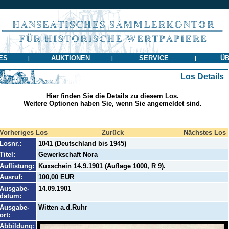
ES
AUKTIONEN
SERVICE
ÜB
|
|
|
Los Details
Hier finden Sie die Details zu diesem Los.
Weitere Optionen haben Sie, wenn Sie angemeldet sind.
Vorheriges Los
Zurück
Nächstes Los
Losnr.:
1041 (Deutschland bis 1945)
Titel:
Gewerkschaft Nora
Auflistung:
Kuxschein 14.9.1901 (Auflage 1000, R 9).
Ausruf:
100,00 EUR
Ausgabe-
14.09.1901
datum:
Ausgabe-
Witten a.d.Ruhr
ort:
Abbildung: