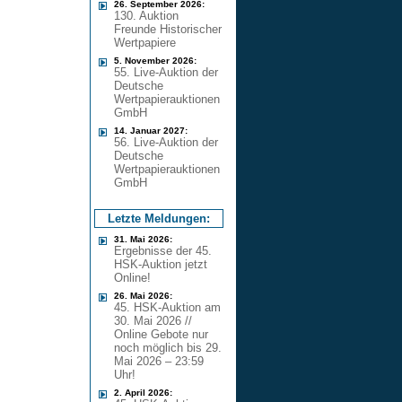
26. September 2026:
130. Auktion
Freunde Historischer
Wertpapiere
5. November 2026:
55. Live-Auktion der
Deutsche
Wertpapierauktionen
GmbH
14. Januar 2027:
56. Live-Auktion der
Deutsche
Wertpapierauktionen
GmbH
Letzte Meldungen:
31. Mai 2026:
Ergebnisse der 45.
HSK-Auktion jetzt
Online!
26. Mai 2026:
45. HSK-Auktion am
30. Mai 2026 //
Online Gebote nur
noch möglich bis 29.
Mai 2026 – 23:59
Uhr!
2. April 2026: