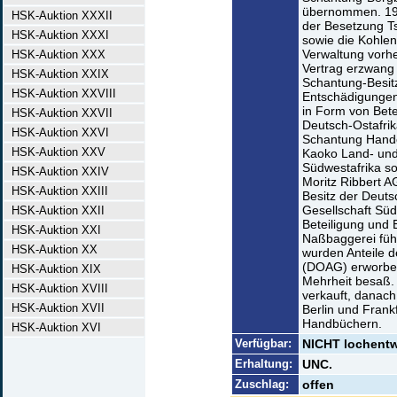
übernommen. 191
HSK-Auktion XXXII
der Besetzung T
HSK-Auktion XXXI
sowie die Kohlen
Verwaltung vorhe
HSK-Auktion XXX
Vertrag erzwang 
HSK-Auktion XXIX
Schantung-Besit
HSK-Auktion XXVIII
Entschädigungen
in Form von Bete
HSK-Auktion XXVII
Deutsch-Ostafrik
HSK-Auktion XXVI
Schantung Hande
HSK-Auktion XXV
Kaoko Land- und
Südwestafrika s
HSK-Auktion XXIV
Moritz Ribbert A
HSK-Auktion XXIII
Besitz der Deuts
Gesellschaft Süd
HSK-Auktion XXII
Beteiligung und 
HSK-Auktion XXI
Naßbaggerei füh
HSK-Auktion XX
wurden Anteile d
(DOAG) erworben
HSK-Auktion XIX
Mehrheit besaß. 
HSK-Auktion XVIII
verkauft, danach
HSK-Auktion XVII
Berlin und Frank
Handbüchern.
HSK-Auktion XVI
Verfügbar:
NICHT lochentwe
Erhaltung:
UNC.
Zuschlag:
offen