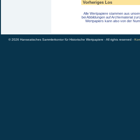
Vorheriges Los
Alle Wertpapiere stammen aus unser
bei Abbildungen auf Archivmaterial zu
Wertpapiers kann also von der Num
© 2026 Hanseatisches Sammlerkontor für Historische Wertpapiere - All rights reserved -
Kon