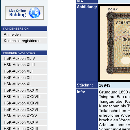
ort:
Abbildung:
KUNDENBEREICH
Anmelden
Kostenlos registrieren
FRÜHERE AUKTIONEN
HSK-Auktion XLIV
HSK-Auktion XLIII
HSK-Auktion XLII
HSK-Auktion XLI
HSK-Auktion XL
Stücknr.:
16943
HSK-Auktion XXXIX
Info:
Gründung 1899 al
Tsingtau. Bau u
HSK-Auktion XXXVIII
Tsingtau über Ki
HSK-Auktion XXXVII
Kungschan bis T
HSK-Auktion XXXVI
Teilabschnitten 
erheblicher Wid
HSK-Auktion XXXV
brachialen Vorg
HSK-Auktion XXXIV
Arbeiten immer 
HSK-Auktion XXXIII
Schantung-Bergb