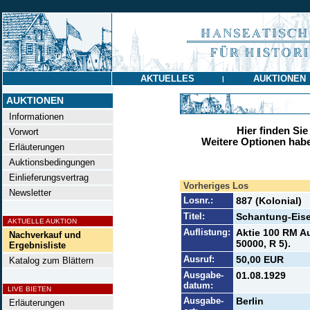
AKTUELLES
AUKTIONEN
|
AUKTIONEN
Informationen
Hier finden Sie
Vorwort
Weitere Optionen habe
Erläuterungen
Auktionsbedingungen
Einlieferungsvertrag
Vorheriges Los
Newsletter
Losnr.:
887 (Kolonial)
Titel:
Schantung-Eise
AKTUELLE AUKTION
Auflistung:
Aktie 100 RM Au
Nachverkauf und
50000, R 5).
Ergebnisliste
Ausruf:
50,00 EUR
Katalog zum Blättern
Ausgabe-
01.08.1929
datum:
LIVE BIETEN
Ausgabe-
Berlin
Erläuterungen