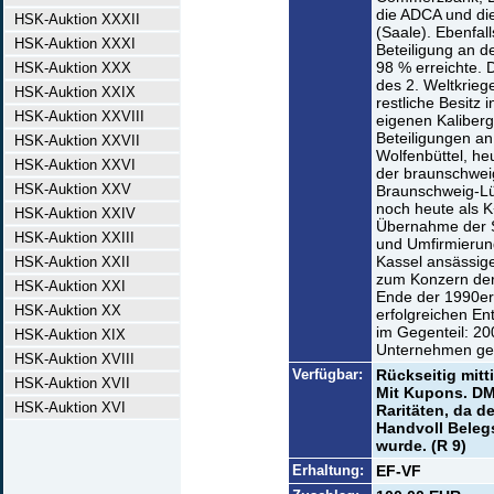
die ADCA und di
HSK-Auktion XXXII
(Saale). Ebenfal
HSK-Auktion XXXI
Beteiligung an 
98 % erreichte. 
HSK-Auktion XXX
des 2. Weltkrie
HSK-Auktion XXIX
restliche Besitz
HSK-Auktion XXVIII
eigenen Kaliberg
Beteiligungen an
HSK-Auktion XXVII
Wolfenbüttel, heu
HSK-Auktion XXVI
der braunschwe
HSK-Auktion XXV
Braunschweig-Lü
noch heute als 
HSK-Auktion XXIV
Übernahme der St
HSK-Auktion XXIII
und Umfirmierung
Kassel ansässig
HSK-Auktion XXII
zum Konzern der 
HSK-Auktion XXI
Ende der 1990er
HSK-Auktion XX
erfolgreichen En
im Gegenteil: 20
HSK-Auktion XIX
Unternehmen g
HSK-Auktion XVIII
Verfügbar:
Rückseitig mitti
HSK-Auktion XVII
Mit Kupons. DM-
HSK-Auktion XVI
Raritäten, da d
Handvoll Belegs
wurde. (R 9)
Erhaltung:
EF-VF