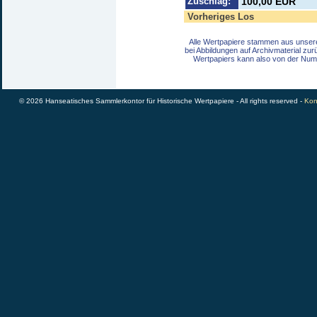
Zuschlag:
100,00 EUR
Vorheriges Los
Alle Wertpapiere stammen aus unser
bei Abbildungen auf Archivmaterial zu
Wertpapiers kann also von der Num
© 2026 Hanseatisches Sammlerkontor für Historische Wertpapiere - All rights reserved -
Kon