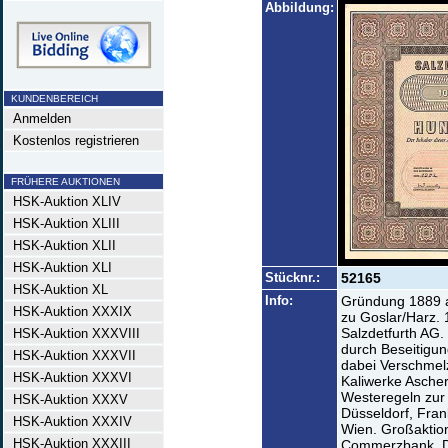
Abbildung:
KUNDENBEREICH
Anmelden
Kostenlos registrieren
FRÜHERE AUKTIONEN
HSK-Auktion XLIV
HSK-Auktion XLIII
HSK-Auktion XLII
HSK-Auktion XLI
Stücknr.:
52165
HSK-Auktion XL
Info:
Gründung 1889 a
HSK-Auktion XXXIX
zu Goslar/Harz. 
Salzdetfurth AG.
HSK-Auktion XXXVIII
durch Beseitigun
HSK-Auktion XXXVII
dabei Verschmel
HSK-Auktion XXXVI
Kaliwerke Ascher
Westeregeln zur S
HSK-Auktion XXXV
Düsseldorf, Fran
HSK-Auktion XXXIV
Wien. Großaktio
HSK-Auktion XXXIII
Commerzbank, Dr