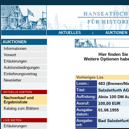
AKTUELLES
AUKTIONEN
|
AUKTIONEN
Informationen
Hier finden Sie
Vorwort
Weitere Optionen habe
Erläuterungen
Auktionsbedingungen
Einlieferungsvertrag
Vorheriges Los
Newsletter
Losnr.:
483 (Bremen/Ni
Titel:
Salzdetfurth AG
AKTUELLE AUKTION
Auflistung:
Aktie 100 DM Au
Nachverkauf und
Ergebnisliste
Ausruf:
100,00 EUR
Katalog zum Blättern
Ausgabe-
01.08.1955
datum:
Ausgabe-
Bad Salzdetfurt
LIVE BIETEN
ort:
Erläuterungen