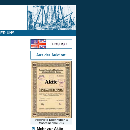
ER UNS
Aus der Auktion:
Vereinigte Eisenhütten &
Maschinenbau-AG
Mehr zur Aktie