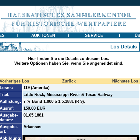
ES
AUKTIONEN
SERVICE
ÜB
|
|
|
Los Details
Hier finden Sie die Details zu diesem Los.
Weitere Optionen haben Sie, wenn Sie angemeldet sind.
Vorheriges Los
Zurück
Nächstes Los
Losnr.:
119 (Amerika)
Titel:
Little Rock, Mississippi River & Texas Railway
Auflistung:
7 % Bond 1.000 $ 1.5.1881 (R 9).
Ausruf:
150,00 EUR
Ausgabe-
01.05.1881
datum:
Ausgabe-
Arkansas
ort:
Abbildung: