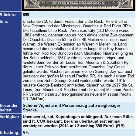
Stücknr.:
899
Info:
Entstanden 1875 durch Fusion der Little Rock, Pine Bluff &
New Orleans und der Mississippi, Ouachita & Red River RR‘s.
Die Hauptlinie Little Rock - Arkansas City (113 Meilen) wurde
1881 eröffnet, daneben gab es noch einige kleine Zweigbahnen:
Die Ouachita Division führte über 49 Meilen von Tripps nach
Warren, die Warren Extension ab Warren 4 Meilen ins Land
hinein und die ebenfalls nur 4 Meilen lange Rob Roy Branch
führte von Rob Roy Junction nach Micawber. Finanziell ging es
der Bahn schlecht, 1887 wurde sie zwangsversteigert und
landete dann bei der St. Louis, Iron Mountain & Southern Ry.,
die zu jener Zeit von dem berühmten Finanzhai Jay Gould
geleitet wurde. Machen wir einen kleinen Sprung: Jay war auch
president der großen Missouri Pacific RR, die nach seinem Tod
von seinem Sohn George Gould weitergeführt wurde. 1915
musste George Bankrott anmelden, danach wurde 1917 die St.
Louis, Iron Mountain & Southern mit der (alten) Missouri Pacific
RR verschmolzen zur (reorganisierten neuen) Missouri Pacific
RR (MoPac).
Besonder-
Schöne Vignette mit Personenzug auf zweigleisiger
heiten:
Strecke.
Verfügbar:
Unentwertet, kpl. Kuponbogen anhängend. Nur neun Stück
sind lt. COX bekannt, bei uns überhaupt erst einmal
versteigert worden (2014 mit Zuschlag 350 Euro). (R 9)
Erhaltung:
VF.