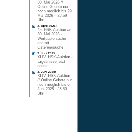
30. Mai 2026 //
Online Gebote nur
noch möglich bis 29.
Mai 2026 – 23:59
Uhr!
2. April 2026:
45. HSK-Auktion am
30. Mai 2026 -
Wertpapiersuche
anstatt
Ostereiersuche!
9. Juni 2025:
XLIV. HSK-Auktion -
Ergebnisse jetzt
online!
3. Juni 2025:
XLIV. HSK-Auktion
// Online Gebote nur
noch möglich bis 6.
Juni 2025 - 23:59
Uhr!