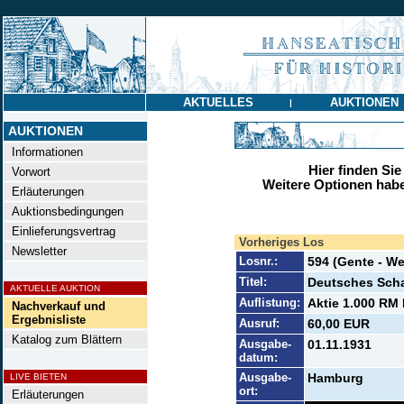
AKTUELLES
AUKTIONEN
|
AUKTIONEN
Informationen
Hier finden Sie
Vorwort
Weitere Optionen habe
Erläuterungen
Auktionsbedingungen
Einlieferungsvertrag
Vorheriges Los
Newsletter
Losnr.:
594 (Gente - We
Titel:
Deutsches Sch
AKTUELLE AUKTION
Auflistung:
Aktie 1.000 RM 
Nachverkauf und
Ergebnisliste
Ausruf:
60,00 EUR
Katalog zum Blättern
Ausgabe-
01.11.1931
datum:
Ausgabe-
Hamburg
LIVE BIETEN
ort:
Erläuterungen