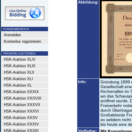
Abbildung:
KUNDENBEREICH
Anmelden
Kostenlos registrieren
FRÜHERE AUKTIONEN
HSK-Auktion XLIV
HSK-Auktion XLIII
HSK-Auktion XLII
HSK-Auktion XLI
Info:
Gründung 1899 d
HSK-Auktion XL
Gesellschaft erw
Kirchenallee im 
HSK-Auktion XXXIX
wo das Schauspi
HSK-Auktion XXXVIII
eröffnet wurde. 
HSK-Auktion XXXVII
Freiverkehr noti
durch Übertragun
HSK-Auktion XXXVI
Großaktionär Fr
HSK-Auktion XXXV
es seitdem nicht
HSK-Auktion XXXIV
bis heute eine d
HSK-Auktion XXXIII
Verfügbar:
Mit Kuponbogen.