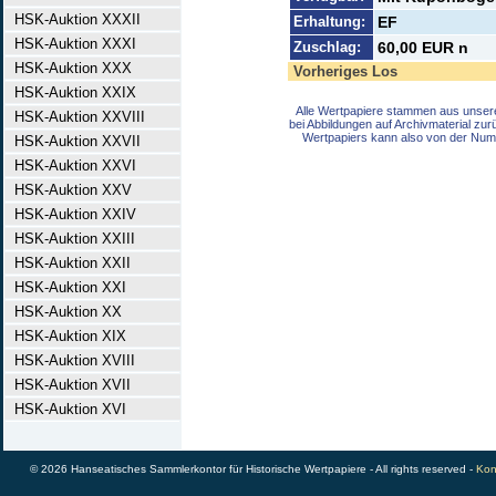
HSK-Auktion XXXII
Erhaltung:
EF
HSK-Auktion XXXI
Zuschlag:
60,00 EUR n
HSK-Auktion XXX
Vorheriges Los
HSK-Auktion XXIX
Alle Wertpapiere stammen aus unser
HSK-Auktion XXVIII
bei Abbildungen auf Archivmaterial zu
Wertpapiers kann also von der Num
HSK-Auktion XXVII
HSK-Auktion XXVI
HSK-Auktion XXV
HSK-Auktion XXIV
HSK-Auktion XXIII
HSK-Auktion XXII
HSK-Auktion XXI
HSK-Auktion XX
HSK-Auktion XIX
HSK-Auktion XVIII
HSK-Auktion XVII
HSK-Auktion XVI
© 2026 Hanseatisches Sammlerkontor für Historische Wertpapiere - All rights reserved -
Kon