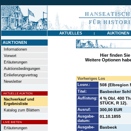
AKTUELLES
AUKTIONEN
|
AUKTIONEN
Informationen
Hier finden Sie
Vorwort
Weitere Optionen habe
Erläuterungen
Auktionsbedingungen
Einlieferungsvertrag
Vorheriges Los
Newsletter
Losnr.:
508 (Elbregion
Titel:
Basbecker Sch
AKTUELLE AUKTION
Auflistung:
4 % Obl. 400 Th
Nachverkauf und
STÜCK, R 12).
Ergebnisliste
Ausruf:
300,00 EUR
Katalog zum Blättern
Ausgabe-
01.10.1855
datum:
LIVE BIETEN
Ausgabe-
Basbeck
Erläuterungen