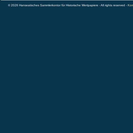
© 2026 Hanseatisches Sammlerkontor für Historische Wertpapiere - All rights reserved -
Kon