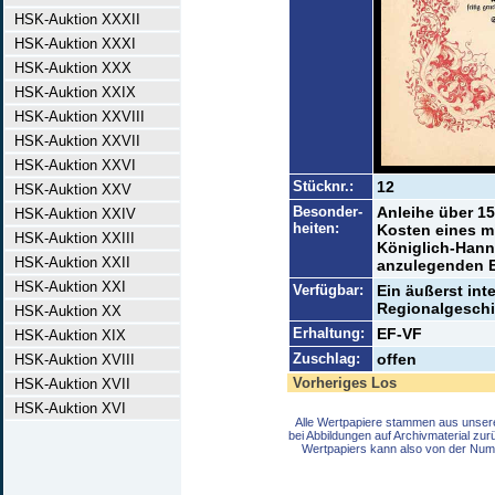
HSK-Auktion XXXII
HSK-Auktion XXXI
HSK-Auktion XXX
HSK-Auktion XXIX
HSK-Auktion XXVIII
HSK-Auktion XXVII
HSK-Auktion XXVI
Stücknr.:
12
HSK-Auktion XXV
Besonder-
Anleihe über 15
HSK-Auktion XXIV
heiten:
Kosten eines m
HSK-Auktion XXIII
Königlich-Hann
HSK-Auktion XXII
anzulegenden 
HSK-Auktion XXI
Verfügbar:
Ein äußerst int
Regionalgeschic
HSK-Auktion XX
Erhaltung:
EF-VF
HSK-Auktion XIX
Zuschlag:
offen
HSK-Auktion XVIII
Vorheriges Los
HSK-Auktion XVII
HSK-Auktion XVI
Alle Wertpapiere stammen aus unser
bei Abbildungen auf Archivmaterial zu
Wertpapiers kann also von der Num