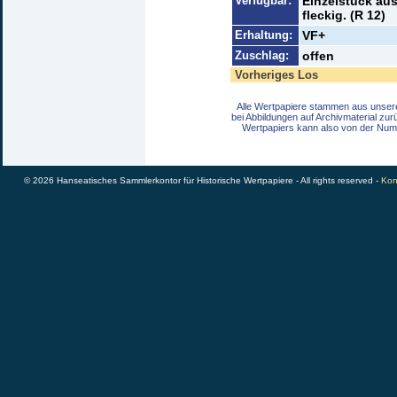
Verfügbar:
Einzelstück au
fleckig. (R 12)
Erhaltung:
VF+
Zuschlag:
offen
Vorheriges Los
Alle Wertpapiere stammen aus unser
bei Abbildungen auf Archivmaterial zu
Wertpapiers kann also von der Num
© 2026 Hanseatisches Sammlerkontor für Historische Wertpapiere - All rights reserved -
Kon