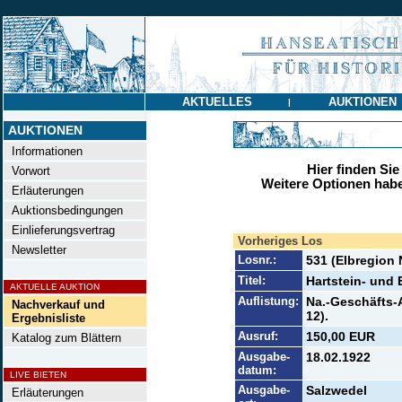
AKTUELLES
AUKTIONEN
|
AUKTIONEN
Informationen
Hier finden Sie
Vorwort
Weitere Optionen habe
Erläuterungen
Auktionsbedingungen
Einlieferungsvertrag
Vorheriges Los
Newsletter
Losnr.:
531 (Elbregion
Titel:
Hartstein- und
AKTUELLE AUKTION
Auflistung:
Na.-Geschäfts-A
Nachverkauf und
12).
Ergebnisliste
Ausruf:
150,00 EUR
Katalog zum Blättern
Ausgabe-
18.02.1922
datum:
LIVE BIETEN
Ausgabe-
Salzwedel
Erläuterungen