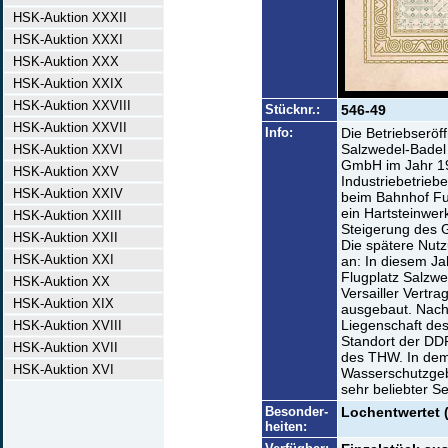
HSK-Auktion XXXII
HSK-Auktion XXXI
HSK-Auktion XXX
HSK-Auktion XXIX
HSK-Auktion XXVIII
Stücknr.:
546-49
HSK-Auktion XXVII
Info:
Die Betriebserö
Salzwedel-Badel
HSK-Auktion XXVI
GmbH im Jahr 19
HSK-Auktion XXV
Industriebetrieb
HSK-Auktion XXIV
beim Bahnhof Fu
ein Hartsteinwerk
HSK-Auktion XXIII
Steigerung des G
HSK-Auktion XXII
Die spätere Nutz
HSK-Auktion XXI
an: In diesem J
Flugplatz Salzw
HSK-Auktion XX
Versailler Vertr
HSK-Auktion XIX
ausgebaut. Nach
Liegenschaft des
HSK-Auktion XVIII
Standort der DDR
HSK-Auktion XVII
des THW. In dem
HSK-Auktion XVI
Wasserschutzgebi
sehr beliebter S
Besonder-
Lochentwertet 
heiten: