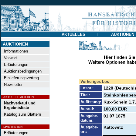
AKTUELLES
AUKTIONEN
|
AUKTIONEN
Informationen
Hier finden Sie
Vorwort
Weitere Optionen habe
Erläuterungen
Auktionsbedingungen
Einlieferungsvertrag
Vorheriges Los
Newsletter
Losnr.:
1220 (Deutschl
Titel:
Steinkohlenber
AKTUELLE AUKTION
Auflistung:
Kux-Schein 1.7.
Nachverkauf und
Ergebnisliste
Ausruf:
100,00 EUR
Katalog zum Blättern
Ausgabe-
01.07.1875
datum:
Ausgabe-
Kattowitz
LIVE BIETEN
ort:
Erläuterungen