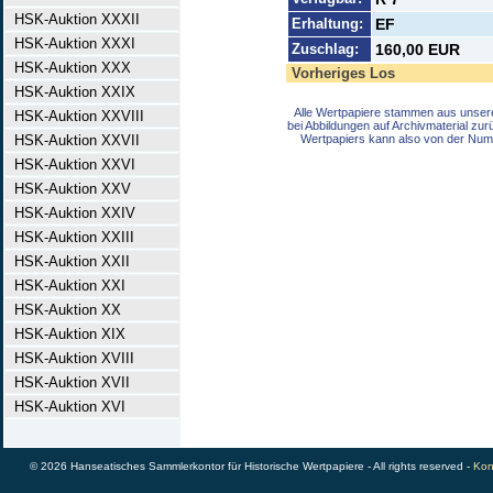
HSK-Auktion XXXII
Erhaltung:
EF
HSK-Auktion XXXI
Zuschlag:
160,00 EUR
HSK-Auktion XXX
Vorheriges Los
HSK-Auktion XXIX
Alle Wertpapiere stammen aus unser
HSK-Auktion XXVIII
bei Abbildungen auf Archivmaterial zu
HSK-Auktion XXVII
Wertpapiers kann also von der Num
HSK-Auktion XXVI
HSK-Auktion XXV
HSK-Auktion XXIV
HSK-Auktion XXIII
HSK-Auktion XXII
HSK-Auktion XXI
HSK-Auktion XX
HSK-Auktion XIX
HSK-Auktion XVIII
HSK-Auktion XVII
HSK-Auktion XVI
© 2026 Hanseatisches Sammlerkontor für Historische Wertpapiere - All rights reserved -
Kon