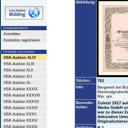
Abbildung:
KUNDENBEREICH
Anmelden
Kostenlos registrieren
FRÜHERE AUKTIONEN
HSK-Auktion XLIV
HSK-Auktion XLIII
HSK-Auktion XLII
HSK-Auktion XLI
Stücknr.:
761
HSK-Auktion XL
Info:
Bergwerk bei Brz
HSK-Auktion XXXIX
Maximalgrubenfel
HSK-Auktion XXXVIII
Mio. qm.
HSK-Auktion XXXVII
Besonder-
Zuletzt 1917 au
heiten:
Werke GmbH umg
HSK-Auktion XXXVI
war zu dieser Z
HSK-Auktion XXXV
dekorative Umra
HSK-Auktion XXXIV
Originaluntersc
HSK-Auktion XXXIII
Verfügbar:
R 7