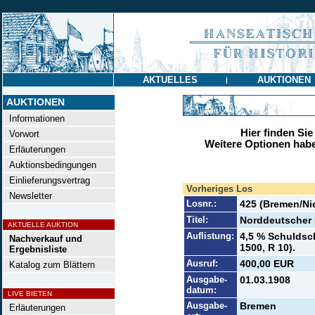
AKTUELLES
AUKTIONEN
|
AUKTIONEN
Informationen
Hier finden Sie
Vorwort
Weitere Optionen habe
Erläuterungen
Auktionsbedingungen
Einlieferungsvertrag
Vorheriges Los
Newsletter
Losnr.:
425 (Bremen/Ni
Titel:
Norddeutscher 
AKTUELLE AUKTION
Auflistung:
4,5 % Schuldsch
Nachverkauf und
1500, R 10).
Ergebnisliste
Ausruf:
400,00 EUR
Katalog zum Blättern
Ausgabe-
01.03.1908
datum:
LIVE BIETEN
Ausgabe-
Bremen
Erläuterungen