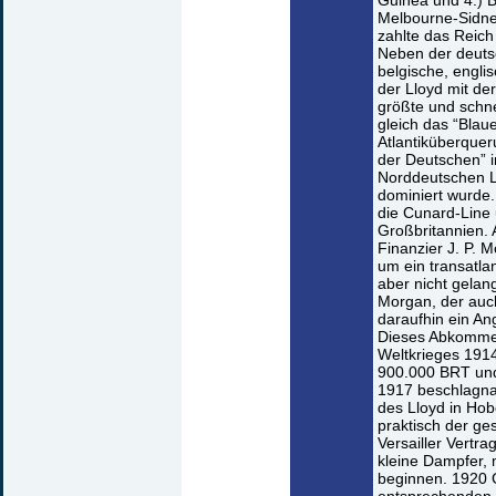
Guinea und 4.) 
Melbourne-Sidne
zahlte das Reich
Neben der deuts
belgische, engli
der Lloyd mit der
größte und schnel
gleich das “Blaue
Atlantiküberquer
der Deutschen” i
Norddeutschen 
dominiert wurde.
die Cunard-Line 
Großbritannien. 
Finanzier J. P. 
um ein transatla
aber nicht gela
Morgan, der auch
daraufhin ein Ang
Dieses Abkommen
Weltkrieges 191
900.000 BRT und
1917 beschlagna
des Lloyd in Hob
praktisch der ge
Versailler Vertra
kleine Dampfer, 
beginnen. 1920 G