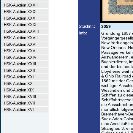
HSK-Auktion XXXII
HSK-Auktion XXXI
HSK-Auktion XXX
HSK-Auktion XXIX
Stücknr.:
3059
HSK-Auktion XXVIII
Info:
Gründung 1857 d
HSK-Auktion XXVII
Vorgängergesell
New York angelau
HSK-Auktion XXVI
New Orleans. Neb
HSK-Auktion XXV
Passagierverkehr
Auswanderern, e
HSK-Auktion XXIV
Bugsierdienst, i
HSK-Auktion XXIII
und der bis heute
HSK-Auktion XXII
Lloyd eine weit 
& Ohio Railroad 
HSK-Auktion XXI
1862 mit der Gee
HSK-Auktion XX
wichtiger Anschl
HSK-Auktion XIX
Westindien und S
Schiffen zu diese
HSK-Auktion XVIII
Schifffahrtsgese
HSK-Auktion XVII
die Ausschreibu
monatlich folgen
HSK-Auktion XVI
Bremerhaven-Bel
Suez-Aden-Colo
eine Anschlußli
Shanghai, 3. ein