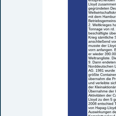
entsprechenden 
Lloyd zusammeng
gegründeten Deu
Weltwirtschaftsk
mit dem Hamburg
Betriebsgemeinsc
2. Weltkrieges ha
Tonnage von rd.
beschäftigte übe
Krieg sämtliche 
anschließend von
musste der Lloyd
vorn anfangen. B
er wieder 390.00
Weltrangliste. 
9. Dann endeten 
Norddeutschen L
AG. 1981 wurde m
größte Containers
übernahm die Pr
und verleibte s
der Kleinaktionär
Übernahme der k
Aktivitäten der 
Lloyd zu den 5 g
2008 entschied T
von Hapag-Lloyd 
Auswirkungen der