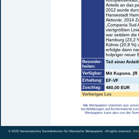
Komplettverkauf,
Anteils an das pa
2012 wurde durch
Hansestadt Hamb
Aktionär. 2014 
„Compania Sud A
viertgrößten Lin
war seitdem die 
Hamburg (23,2 %
Kühne (20,8 %) 
erfolgte dann na
holpriger neuer
Besonder-
Teil einer Anlei
heiten:
Verfügbar:
Mit Kupons. (R 
Erhaltung:
EF-VF
Zuschlag:
480,00 EUR
Vorheriges Los
Alle Wertpapiere stammen aus unser
bei Abbildungen auf Archivmaterial zu
Wertpapiers kann also von der Num
© 2026 Hanseatisches Sammlerkontor für Historische Wertpapiere - All rights reserved -
Kon