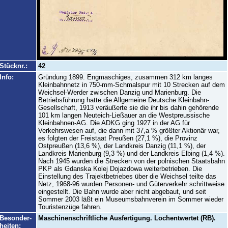
Stücknr.:
42
Info:
Gründung 1899. Engmaschiges, zusammen 312 km langes
Kleinbahnnetz in 750-mm-Schmalspur mit 10 Strecken auf dem
Weichsel-Werder zwischen Danzig und Marienburg. Die
Betriebsführung hatte die Allgemeine Deutsche Kleinbahn-
Gesellschaft, 1913 veräußerte sie die ihr bis dahin gehörende
101 km langen Neuteich-Ließauer an die Westpreussische
Kleinbahnen-AG. Die ADKG ging 1927 in der AG für
Verkehrswesen auf, die dann mit 37,a % größter Aktionär war,
es folgten der Freistaat Preußen (27,1 %), die Provinz
Ostpreußen (13,6 %), der Landkreis Danzig (11,1 %), der
Landkreis Marienburg (9,3 %) und der Landkreis Elbing (1,4 %).
Nach 1945 wurden die Strecken von der polnischen Staatsbahn
PKP als Gdanska Kolej Dojazdowa weiterbetrieben. Die
Einstellung des Trajektbetriebes über die Weichsel teilte das
Netz, 1968-96 wurden Personen- und Güterverkehr schrittweise
eingestellt. Die Bahn wurde aber nicht abgebaut, und seit
Sommer 2003 läßt ein Museumsbahnverein im Sommer wieder
Touristenzüge fahren.
Besonder-
Maschinenschriftliche Ausfertigung. Lochentwertet (RB).
heiten: