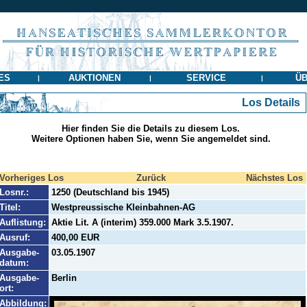
ES
AUKTIONEN
SERVICE
ÜB
|
|
|
Los Details
Hier finden Sie die Details zu diesem Los.
Weitere Optionen haben Sie, wenn Sie angemeldet sind.
Vorheriges Los
Zurück
Nächstes Los
Losnr.:
1250 (Deutschland bis 1945)
Titel:
Westpreussische Kleinbahnen-AG
Auflistung:
Aktie Lit. A (interim) 359.000 Mark 3.5.1907.
Ausruf:
400,00 EUR
Ausgabe-
03.05.1907
datum:
Ausgabe-
Berlin
ort:
Abbildung: