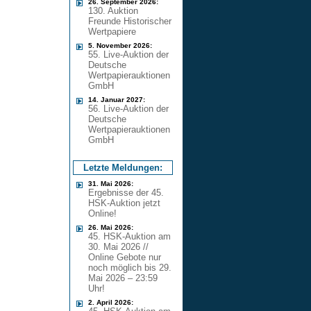
26. September 2026:
130. Auktion
Freunde Historischer
Wertpapiere
5. November 2026:
55. Live-Auktion der
Deutsche
Wertpapierauktionen
GmbH
14. Januar 2027:
56. Live-Auktion der
Deutsche
Wertpapierauktionen
GmbH
Letzte Meldungen:
31. Mai 2026:
Ergebnisse der 45.
HSK-Auktion jetzt
Online!
26. Mai 2026:
45. HSK-Auktion am
30. Mai 2026 //
Online Gebote nur
noch möglich bis 29.
Mai 2026 – 23:59
Uhr!
2. April 2026: