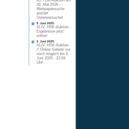
45. HSK-Auktion am
30. Mai 2026 -
Wertpapiersuche
anstatt
Ostereiersuche!
9. Juni 2025:
XLIV. HSK-Auktion -
Ergebnisse jetzt
online!
3. Juni 2025:
XLIV. HSK-Auktion
// Online Gebote nur
noch möglich bis 6.
Juni 2025 - 23:59
Uhr!