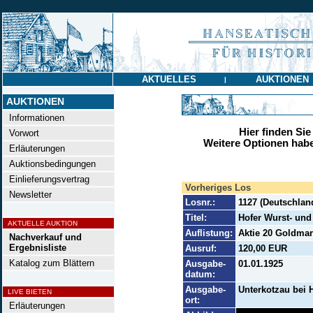
AKTUELLES
AUKTIONEN
|
AUKTIONEN
Informationen
Hier finden Sie
Vorwort
Weitere Optionen habe
Erläuterungen
Auktionsbedingungen
Einlieferungsvertrag
Vorheriges Los
Newsletter
Losnr.:
1127 (Deutschlan
Titel:
Hofer Wurst- und
AKTUELLE AUKTION
Auflistung:
Aktie 20 Goldmark
Nachverkauf und
Ergebnisliste
Ausruf:
120,00 EUR
Katalog zum Blättern
Ausgabe-
01.01.1925
datum:
Ausgabe-
Unterkotzau bei 
LIVE BIETEN
ort:
Erläuterungen