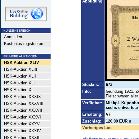
Abbildung:
KUNDENBEREICH
Anmelden
Kostenlos registrieren
FRÜHERE AUKTIONEN
HSK-Auktion XLIV
HSK-Auktion XLIII
HSK-Auktion XLII
HSK-Auktion XLI
Stücknr.:
673
HSK-Auktion XL
Info:
Gründung 1921. Zw
Fleischwaren aller
HSK-Auktion XXXIX
Verfügbar:
Mit kpl. Kuponbo
HSK-Auktion XXXVIII
sechs entwertete
HSK-Auktion XXXVII
Erhaltung:
VF
HSK-Auktion XXXVI
Zuschlag:
120,00 EUR n
HSK-Auktion XXXV
Vorheriges Los
HSK-Auktion XXXIV
HSK-Auktion XXXIII
Alle Wertpapiere stammen aus unser