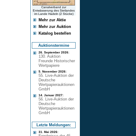
Canalverband zur
Entwässerung des Sietlandes
im Lande Hadeln (2 Stücke)
Mehr zur Aktie
Mehr zur Auktion
Katalog bestellen
Auktionstermine
26. September 2026:
130. Auktion
Freunde Historischer
Wertpapiere
5. November 2026:
55. Live-Auktion der
Deutsche
Wertpapierauktionen
GmbH
14. Januar 2027:
56. Live-Auktion der
Deutsche
Wertpapierauktionen
GmbH
Letzte Meldungen:
31. Mai 2026:
Ergebnisse der 45.