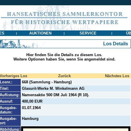
ES
AUKTIONEN
SERVICE
ÜB
|
|
|
Los Details
Hier finden Sie die Details zu diesem Los.
Weitere Optionen haben Sie, wenn Sie angemeldet sind.
Vorheriges Los
Zurück
Nächstes Los
Losnr.:
668 (Sammlung - Hamburg)
Titel:
Glasurit-Werke M. Winkelmann AG
Auflistung:
Namensaktie 500 DM Juli 1964 (R 10).
Ausruf:
400,00 EUR
Ausgabe-
01.07.1964
datum:
Ausgabe-
Hamburg
ort:
Abbildung: