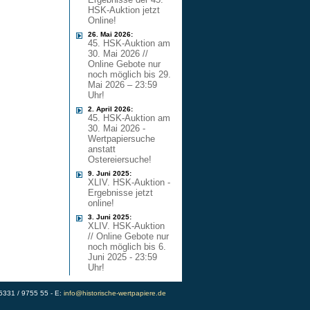
HSK-Auktion jetzt
Online!
26. Mai 2026:
45. HSK-Auktion am
30. Mai 2026 //
Online Gebote nur
noch möglich bis 29.
Mai 2026 – 23:59
Uhr!
2. April 2026:
45. HSK-Auktion am
30. Mai 2026 -
Wertpapiersuche
anstatt
Ostereiersuche!
9. Juni 2025:
XLIV. HSK-Auktion -
Ergebnisse jetzt
online!
3. Juni 2025:
XLIV. HSK-Auktion
// Online Gebote nur
noch möglich bis 6.
Juni 2025 - 23:59
Uhr!
)5331 / 9755 55 - E:
info@historische-wertpapiere.de