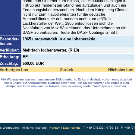
nahm man hinterher zum Anlass, die Produktionsanlagen in
Hiltrup auf modernsten Stand neu aufzubauen und auch ein
Forschungslabor einzurichten. Nach dem Krieg stieg Glasurit
nicht nur zum Hauptlieferanten für die deutsche
Automobilindustrie auf, sondern auch zum größten
Lackhersteller der Welt. 1965 entschlossen sich die
Nachfahren von Max Winkelmann, das Unternehmen an die
BASF zu verkaufen. Heute die BASF Coatings GmbH.
Besonder-
1965 umgewandelt in eine Inhaberaktie.
heiten:
Verfügbar:
Mehrfach lochentwertet. (R 10)
Erhaltung:
EF
Zuschlag:
600,00 EUR
Vorheriges Los
Zurück
Nächstes Los
Alle Wertpapiere stammen aus unserer Bilddatenbank. Es kann deshalb vorkommen, dass bei
Abbildungen auf Archivmaterial zurückgegriffen wird. Die Stückenummer des abgebildeten
Wertpapiers kann also von der Nummer des zu versteigernden Wertpapiers abweichen.
Wertpapiere - All rights reserved -
Kontakt
|
Datenschutz
- T: +49 (0)5331 / 9755 33 - F: +49 (0