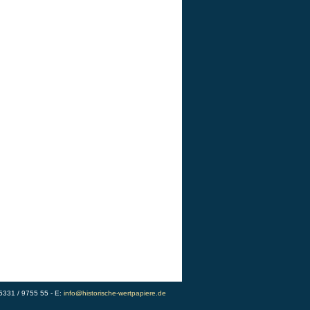
)5331 / 9755 55 - E:
info@historische-wertpapiere.de