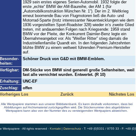
1929 sein erstes eigenes Serien-Automobil. 1932 folgte der
erste „echte“ BMW der AM-Baureihe, der AM 1 (für
„Automobilkonstruktion München Nr. 1“). Der im 2. Weltkrieg
erneut boomende Bau von Flugmotoren ließ die Auto- und
Motorrad-Sparte (trotz interessanter Neuentwicklungen wie dem
1936 vorgestellten Sport-Roadster 328) wieder in‘s zweite Glied
treten, mit andauernden Folgen nach Kriegsende: 1959 stand
BMW vor der Pleite, der Konkurrent Daimler-Benz legte ein
Übernahmeangebot vor. Als “Weißer Ritter” stieg damals die
Industriellenfamilie Quandt ein. In den folgenden Jahrzehnten
blühte BMW zu einem weltweit führenden Premium-Hersteller
auf.
Besonder-
Schöner Druck von G&D mit BMW-Emblem.
heiten:
Verfügbar:
DM-Stücke von BMW sind generell große Seltenheiten, weil
fast alle vernichtet wurden. Entwertet. (R 10)
Erhaltung:
UNC-EF
Zuschlag:
offen
Vorheriges Los
Zurück
Nächstes Los
Alle Wertpapiere stammen aus unserer Bilddatenbank. Es kann deshalb vorkommen, dass bei
Abbildungen auf Archivmaterial zurückgegriffen wird. Die Stückenummer des abgebildeten
Wertpapiers kann also von der Nummer des zu versteigernden Wertpapiers abweichen.
Wertpapiere - All rights reserved -
Kontakt
|
Datenschutz
- T: +49 (0)5331 / 9755 33 - F: +49 (0