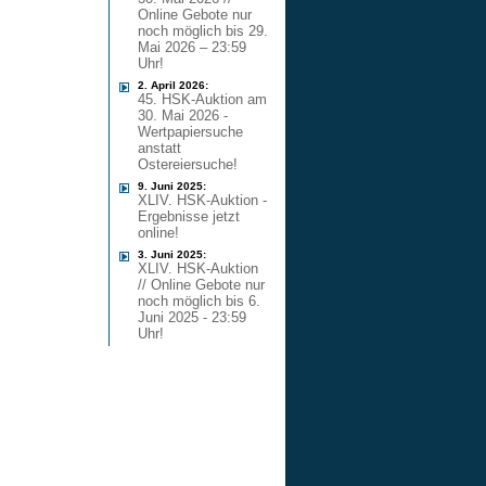
Online Gebote nur
noch möglich bis 29.
Mai 2026 – 23:59
Uhr!
2. April 2026:
45. HSK-Auktion am
30. Mai 2026 -
Wertpapiersuche
anstatt
Ostereiersuche!
9. Juni 2025:
XLIV. HSK-Auktion -
Ergebnisse jetzt
online!
3. Juni 2025:
XLIV. HSK-Auktion
// Online Gebote nur
noch möglich bis 6.
Juni 2025 - 23:59
Uhr!