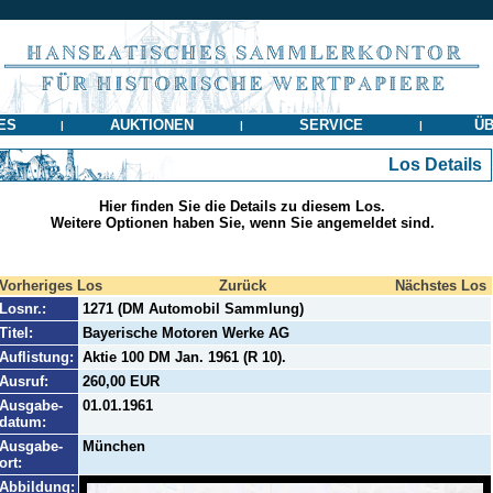
ES
AUKTIONEN
SERVICE
ÜB
|
|
|
Los Details
Hier finden Sie die Details zu diesem Los.
Weitere Optionen haben Sie, wenn Sie angemeldet sind.
Vorheriges Los
Zurück
Nächstes Los
Losnr.:
1271 (DM Automobil Sammlung)
Titel:
Bayerische Motoren Werke AG
Auflistung:
Aktie 100 DM Jan. 1961 (R 10).
Ausruf:
260,00 EUR
Ausgabe-
01.01.1961
datum:
Ausgabe-
München
ort:
Abbildung: