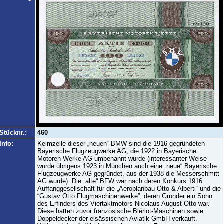
Stücknr.:
460
Info:
Keimzelle dieser „neuen“ BMW sind die 1916 gegründeten
Bayerische Flugzeugwerke AG, die 1922 in Bayerische
Motoren Werke AG umbenannt wurde (interessanter Weise
wurde übrigens 1923 in München auch eine „neue“ Bayerische
Flugzeugwerke AG gegründet, aus der 1938 die Messerschmitt
AG wurde). Die „alte“ BFW war nach deren Konkurs 1916
Auffanggesellschaft für die „Aeroplanbau Otto & Alberti“ und die
“Gustav Otto Flugmaschinenwerke”, deren Gründer ein Sohn
des Erfinders des Viertaktmotors Nicolaus August Otto war.
Diese hatten zuvor französische Blériot-Maschinen sowie
Doppeldecker der elsässischen Aviatik GmbH verkauft.