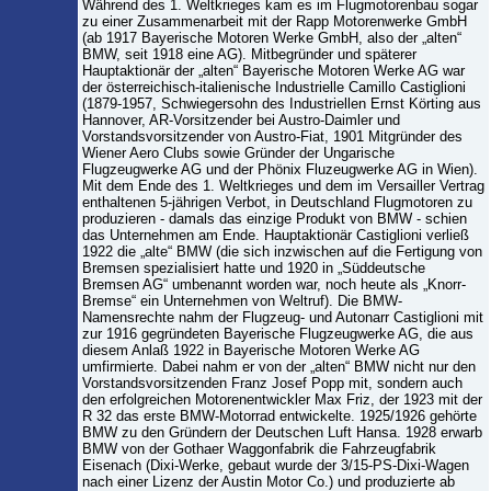
Während des 1. Weltkrieges kam es im Flugmotorenbau sogar
zu einer Zusammenarbeit mit der Rapp Motorenwerke GmbH
(ab 1917 Bayerische Motoren Werke GmbH, also der „alten“
BMW, seit 1918 eine AG). Mitbegründer und späterer
Hauptaktionär der „alten“ Bayerische Motoren Werke AG war
der österreichisch-italienische Industrielle Camillo Castiglioni
(1879-1957, Schwiegersohn des Industriellen Ernst Körting aus
Hannover, AR-Vorsitzender bei Austro-Daimler und
Vorstandsvorsitzender von Austro-Fiat, 1901 Mitgründer des
Wiener Aero Clubs sowie Gründer der Ungarische
Flugzeugwerke AG und der Phönix Fluzeugwerke AG in Wien).
Mit dem Ende des 1. Weltkrieges und dem im Versailler Vertrag
enthaltenen 5-jährigen Verbot, in Deutschland Flugmotoren zu
produzieren - damals das einzige Produkt von BMW - schien
das Unternehmen am Ende. Hauptaktionär Castiglioni verließ
1922 die „alte“ BMW (die sich inzwischen auf die Fertigung von
Bremsen spezialisiert hatte und 1920 in „Süddeutsche
Bremsen AG“ umbenannt worden war, noch heute als „Knorr-
Bremse“ ein Unternehmen von Weltruf). Die BMW-
Namensrechte nahm der Flugzeug- und Autonarr Castiglioni mit
zur 1916 gegründeten Bayerische Flugzeugwerke AG, die aus
diesem Anlaß 1922 in Bayerische Motoren Werke AG
umfirmierte. Dabei nahm er von der „alten“ BMW nicht nur den
Vorstandsvorsitzenden Franz Josef Popp mit, sondern auch
den erfolgreichen Motorenentwickler Max Friz, der 1923 mit der
R 32 das erste BMW-Motorrad entwickelte. 1925/1926 gehörte
BMW zu den Gründern der Deutschen Luft Hansa. 1928 erwarb
BMW von der Gothaer Waggonfabrik die Fahrzeugfabrik
Eisenach (Dixi-Werke, gebaut wurde der 3/15-PS-Dixi-Wagen
nach einer Lizenz der Austin Motor Co.) und produzierte ab