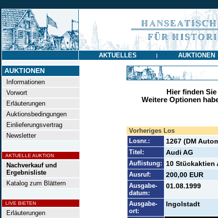
AKTUELLES
AUKTIONEN
|
AUKTIONEN
Informationen
Hier finden Sie
Vorwort
Weitere Optionen habe
Erläuterungen
Auktionsbedingungen
Einlieferungsvertrag
Vorheriges Los
Newsletter
Losnr.:
1267 (DM Auto
Titel:
Audi AG
AKTUELLE AUKTION
Auflistung:
10 Stückaktien 
Nachverkauf und
Ergebnisliste
Ausruf:
200,00 EUR
Katalog zum Blättern
Ausgabe-
01.08.1999
datum:
Ausgabe-
Ingolstadt
LIVE BIETEN
ort:
Erläuterungen