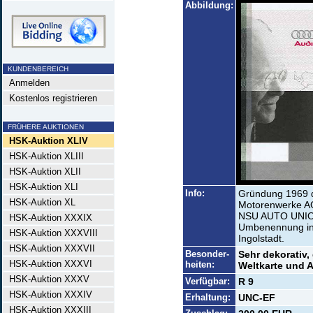
Abbildung:
KUNDENBEREICH
Anmelden
Kostenlos registrieren
FRÜHERE AUKTIONEN
HSK-Auktion XLIV
HSK-Auktion XLIII
HSK-Auktion XLII
HSK-Auktion XLI
Info:
Gründung 1969 
HSK-Auktion XL
Motorenwerke AG
NSU AUTO UNION 
HSK-Auktion XXXIX
Umbenennung in 
HSK-Auktion XXXVIII
Ingolstadt.
HSK-Auktion XXXVII
Besonder-
Sehr dekorativ,
HSK-Auktion XXXVI
heiten:
Weltkarte und A
HSK-Auktion XXXV
Verfügbar:
R 9
HSK-Auktion XXXIV
Erhaltung:
UNC-EF
HSK-Auktion XXXIII