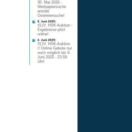
30. Mai 2026 -
Wertpapiersuche
anstatt
Ostereiersuche!
9. Juni 2025:
XLIV. HSK-Auktion -
Ergebnisse jetzt
online!
3. Juni 2025:
XLIV. HSK-Auktion
// Online Gebote nur
noch möglich bis 6.
Juni 2025 - 23:59
Uhr!