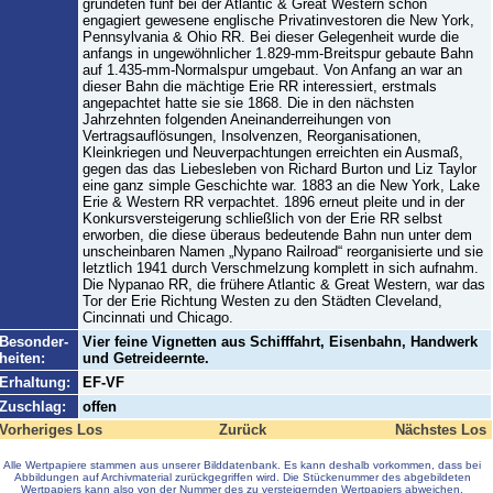
gründeten fünf bei der Atlantic & Great Western schon
engagiert gewesene englische Privatinvestoren die New York,
Pennsylvania & Ohio RR. Bei dieser Gelegenheit wurde die
anfangs in ungewöhnlicher 1.829-mm-Breitspur gebaute Bahn
auf 1.435-mm-Normalspur umgebaut. Von Anfang an war an
dieser Bahn die mächtige Erie RR interessiert, erstmals
angepachtet hatte sie sie 1868. Die in den nächsten
Jahrzehnten folgenden Aneinanderreihungen von
Vertragsauflösungen, Insolvenzen, Reorganisationen,
Kleinkriegen und Neuverpachtungen erreichten ein Ausmaß,
gegen das das Liebesleben von Richard Burton und Liz Taylor
eine ganz simple Geschichte war. 1883 an die New York, Lake
Erie & Western RR verpachtet. 1896 erneut pleite und in der
Konkursversteigerung schließlich von der Erie RR selbst
erworben, die diese überaus bedeutende Bahn nun unter dem
unscheinbaren Namen „Nypano Railroad“ reorganisierte und sie
letztlich 1941 durch Verschmelzung komplett in sich aufnahm.
Die Nypanao RR, die frühere Atlantic & Great Western, war das
Tor der Erie Richtung Westen zu den Städten Cleveland,
Cincinnati und Chicago.
Besonder-
Vier feine Vignetten aus Schifffahrt, Eisenbahn, Handwerk
heiten:
und Getreideernte.
Erhaltung:
EF-VF
Zuschlag:
offen
Vorheriges Los
Zurück
Nächstes Los
Alle Wertpapiere stammen aus unserer Bilddatenbank. Es kann deshalb vorkommen, dass bei
Abbildungen auf Archivmaterial zurückgegriffen wird. Die Stückenummer des abgebildeten
Wertpapiers kann also von der Nummer des zu versteigernden Wertpapiers abweichen.