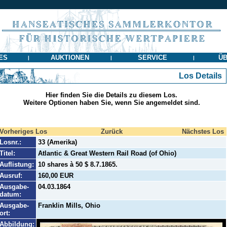
ES
AUKTIONEN
SERVICE
ÜB
|
|
|
Los Details
Hier finden Sie die Details zu diesem Los.
Weitere Optionen haben Sie, wenn Sie angemeldet sind.
Vorheriges Los
Zurück
Nächstes Los
Losnr.:
33 (Amerika)
Titel:
Atlantic & Great Western Rail Road (of Ohio)
Auflistung:
10 shares à 50 $ 8.7.1865.
Ausruf:
160,00 EUR
Ausgabe-
04.03.1864
datum:
Ausgabe-
Franklin Mills, Ohio
ort:
Abbildung: