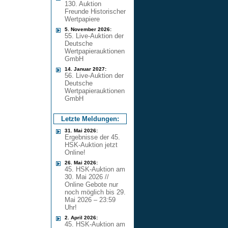
130. Auktion
Freunde Historischer
Wertpapiere
5. November 2026:
55. Live-Auktion der
Deutsche
Wertpapierauktionen
GmbH
14. Januar 2027:
56. Live-Auktion der
Deutsche
Wertpapierauktionen
GmbH
Letzte Meldungen:
31. Mai 2026:
Ergebnisse der 45.
HSK-Auktion jetzt
Online!
26. Mai 2026:
45. HSK-Auktion am
30. Mai 2026 //
Online Gebote nur
noch möglich bis 29.
Mai 2026 – 23:59
Uhr!
2. April 2026:
45. HSK-Auktion am