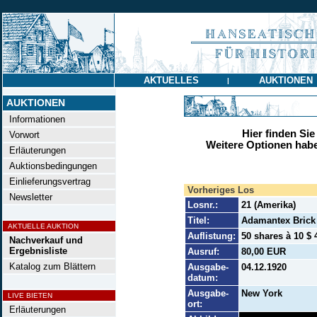
AKTUELLES
AUKTIONEN
|
AUKTIONEN
Informationen
Hier finden Sie
Vorwort
Weitere Optionen habe
Erläuterungen
Auktionsbedingungen
Einlieferungsvertrag
Vorheriges Los
Newsletter
Losnr.:
21 (Amerika)
Titel:
Adamantex Brick
AKTUELLE AUKTION
Auflistung:
50 shares à 10 $ 
Nachverkauf und
Ergebnisliste
Ausruf:
80,00 EUR
Katalog zum Blättern
Ausgabe-
04.12.1920
datum:
Ausgabe-
New York
LIVE BIETEN
ort:
Erläuterungen