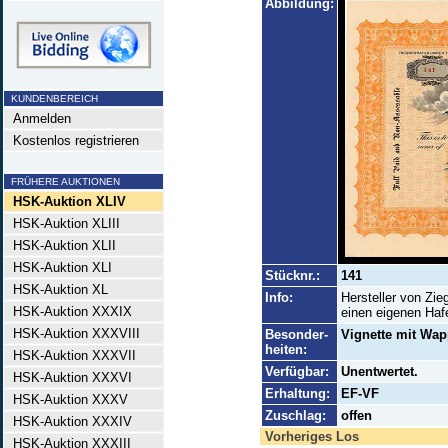
Abbildung:
KUNDENBEREICH
Anmelden
Kostenlos registrieren
FRÜHERE AUKTIONEN
HSK-Auktion XLIV
HSK-Auktion XLIII
HSK-Auktion XLII
HSK-Auktion XLI
Stücknr.:
141
HSK-Auktion XL
Info:
Hersteller von Zie
HSK-Auktion XXXIX
einen eigenen Haf
HSK-Auktion XXXVIII
Besonder-
Vignette mit Wa
heiten:
HSK-Auktion XXXVII
Verfügbar:
Unentwertet.
HSK-Auktion XXXVI
Erhaltung:
EF-VF
HSK-Auktion XXXV
Zuschlag:
offen
HSK-Auktion XXXIV
Vorheriges Los
HSK-Auktion XXXIII