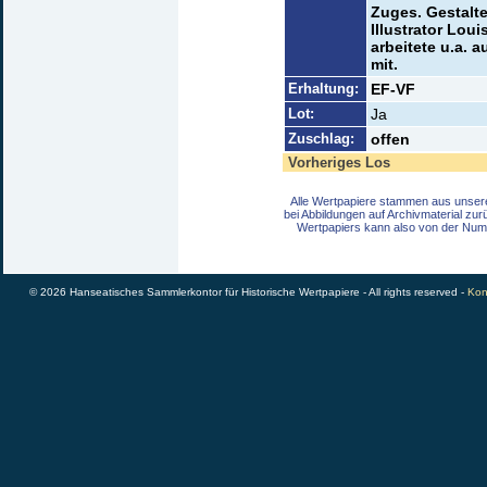
Zuges. Gestalte
Illustrator Lou
arbeitete u.a. 
mit.
Erhaltung:
EF-VF
Lot:
Ja
Zuschlag:
offen
Vorheriges Los
Alle Wertpapiere stammen aus unser
bei Abbildungen auf Archivmaterial zu
Wertpapiers kann also von der Num
© 2026 Hanseatisches Sammlerkontor für Historische Wertpapiere - All rights reserved -
Kon