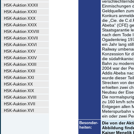
verschlechternde
HSK-Auktion XXXII
Einmischungen de
Geldquellen zum
HSK-Auktion XXXI
Konkurs anmelde
HSK-Auktion XXX
die „Cie. de C.d.
HSK-Auktion XXIX
Abeba“ (CFE) geg
Staatsgarantie l
HSK-Auktion XXVIII
nach dem Tode Il
HSK-Auktion XXVII
Ogadenkrieg 197
ein Jahr lang stil
HSK-Auktion XXVI
Railway umbenann
HSK-Auktion XXV
Konzession für d
HSK-Auktion XXIV
die südafrikani
Bahn zu moderni
HSK-Auktion XXIII
2004 war der Pe
HSK-Auktion XXII
Addis Abeba nac
HSK-Auktion XXI
wurde dieser Teil
Strecken von de
HSK-Auktion XX
erhielten zwei c
HSK-Auktion XIX
Neubau der Eise
Die normalspurige
HSK-Auktion XVIII
zu 160 km/h schn
HSK-Auktion XVII
Entgegen allen 
HSK-Auktion XVI
Meterspurbahn v
ein oder zwei P
Besonder-
Die von der Akt
heiten:
Abbildung finde
Kaiser Menelik 