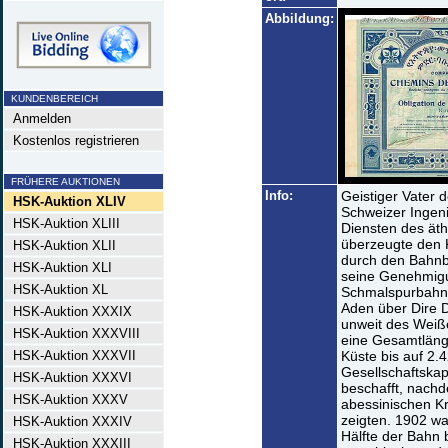
Abbildung:
KUNDENBEREICH
Anmelden
Kostenlos registrieren
FRÜHERE AUKTIONEN
Info:
Geistiger Vater 
HSK-Auktion XLIV
Schweizer Ingenie
HSK-Auktion XLIII
Diensten des äth
überzeugte den K
HSK-Auktion XLII
durch den Bahnba
HSK-Auktion XLI
seine Genehmigu
HSK-Auktion XL
Schmalspurbahn 
Aden über Dire 
HSK-Auktion XXXIX
unweit des Weiße
HSK-Auktion XXXVIII
eine Gesamtlänge
HSK-Auktion XXXVII
Küste bis auf 2
Gesellschaftskap
HSK-Auktion XXXVI
beschafft, nach
HSK-Auktion XXXV
abessinischen Kri
zeigten. 1902 wa
HSK-Auktion XXXIV
Hälfte der Bahn b
HSK-Auktion XXXIII