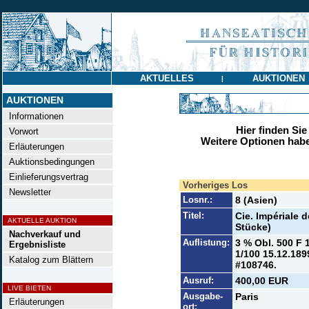
AKTUELLES
AUKTIONEN
|
AUKTIONEN
Informationen
Hier finden Sie
Vorwort
Weitere Optionen habe
Erläuterungen
Auktionsbedingungen
Einlieferungsvertrag
Vorheriges Los
Newsletter
Losnr.:
8 (Asien)
Titel:
Cie. Impériale 
AKTUELLE AUKTION
Stücke)
Nachverkauf und
Auflistung:
3 % Obl. 500 F 
Ergebnisliste
1/100 15.12.1899
Katalog zum Blättern
#108746.
Ausruf:
400,00 EUR
LIVE BIETEN
Ausgabe-
Paris
Erläuterungen
ort: