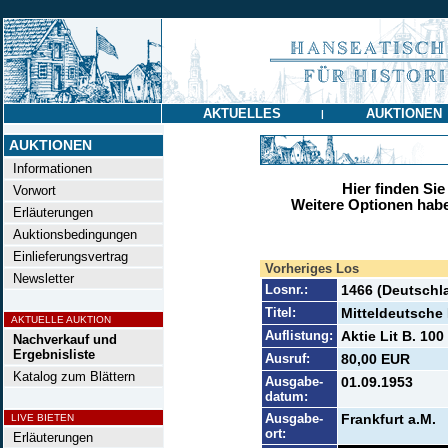
AKTUELLES
AUKTIONEN
|
AUKTIONEN
Informationen
Hier finden Sie
Vorwort
Weitere Optionen habe
Erläuterungen
Auktionsbedingungen
Einlieferungsvertrag
Vorheriges Los
Newsletter
Losnr.:
1466 (Deutschl
Titel:
Mitteldeutsche 
AKTUELLE AUKTION
Auflistung:
Aktie Lit B. 100
Nachverkauf und
Ergebnisliste
Ausruf:
80,00 EUR
Katalog zum Blättern
Ausgabe-
01.09.1953
datum:
Ausgabe-
Frankfurt a.M.
LIVE BIETEN
ort:
Erläuterungen