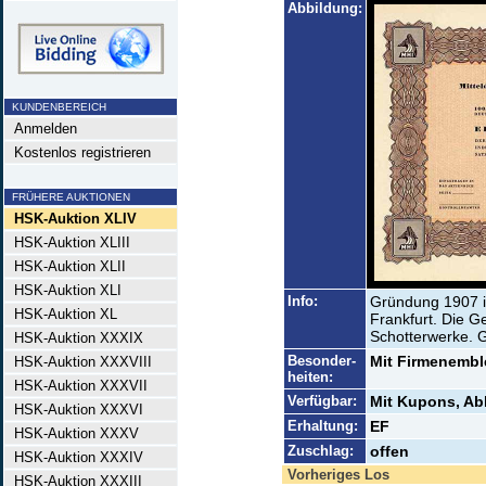
Abbildung:
KUNDENBEREICH
Anmelden
Kostenlos registrieren
FRÜHERE AUKTIONEN
HSK-Auktion XLIV
HSK-Auktion XLIII
HSK-Auktion XLII
HSK-Auktion XLI
Info:
Gründung 1907 i
HSK-Auktion XL
Frankfurt. Die G
Schotterwerke. 
HSK-Auktion XXXIX
Besonder-
Mit Firmenembl
HSK-Auktion XXXVIII
heiten:
HSK-Auktion XXXVII
Verfügbar:
Mit Kupons, Ab
HSK-Auktion XXXVI
Erhaltung:
EF
HSK-Auktion XXXV
Zuschlag:
offen
HSK-Auktion XXXIV
Vorheriges Los
HSK-Auktion XXXIII