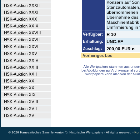
Konzern auf Sond
HSK-Auktion XXXII
Stanzautomaten,
übernommenen F
HSK-Auktion XXXI
Übernahme des g
HSK-Auktion XXX
Maschinenfabrik
HSK-Auktion XXIX
Umfirmierung in
HSK-Auktion XXVIII
Verfügbar:
R 10
HSK-Auktion XXVII
Erhaltung:
UNC-EF
HSK-Auktion XXVI
Zuschlag:
200,00 EUR n
HSK-Auktion XXV
Vorheriges Los
HSK-Auktion XXIV
Alle Wertpapiere stammen aus unser
HSK-Auktion XXIII
bei Abbildungen auf Archivmaterial zu
HSK-Auktion XXII
Wertpapiers kann also von der Num
HSK-Auktion XXI
HSK-Auktion XX
HSK-Auktion XIX
HSK-Auktion XVIII
HSK-Auktion XVII
HSK-Auktion XVI
© 2026 Hanseatisches Sammlerkontor für Historische Wertpapiere - All rights reserved -
Kon