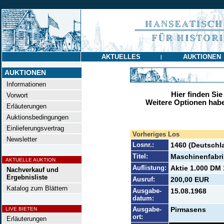
AKTUELLES
AUKTIONEN
|
AUKTIONEN
Informationen
Hier finden Sie
Vorwort
Weitere Optionen habe
Erläuterungen
Auktionsbedingungen
Einlieferungsvertrag
Vorheriges Los
Newsletter
Losnr.:
1460 (Deutschl
Titel:
Maschinenfabri
AKTUELLE AUKTION
Auflistung:
Aktie 1.000 DM 
Nachverkauf und
Ergebnisliste
Ausruf:
200,00 EUR
Katalog zum Blättern
Ausgabe-
15.08.1968
datum:
Ausgabe-
Pirmasens
LIVE BIETEN
ort:
Erläuterungen