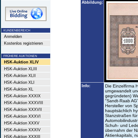
Abbildung:
KUNDENBEREICH
Anmelden
Kostenlos registrieren
FRÜHERE AUKTIONEN
HSK-Auktion XLIV
HSK-Auktion XLIII
HSK-Auktion XLII
HSK-Auktion XLI
Info:
Die Einzelfirma 
HSK-Auktion XL
umgewandelt und
gegründeten) Wet
HSK-Auktion XXXIX
“Sandt-Raab AG”,
HSK-Auktion XXXVIII
Hersteller von 
HSK-Auktion XXXVII
hauptsächlich h
Stanzstraßen für
HSK-Auktion XXXVI
Automobilindustr
HSK-Auktion XXXV
Schuh- und Leder
HSK-Auktion XXXIV
übernahm der Nä
Aktienkapitals, 
HSK-Auktion XXXIII