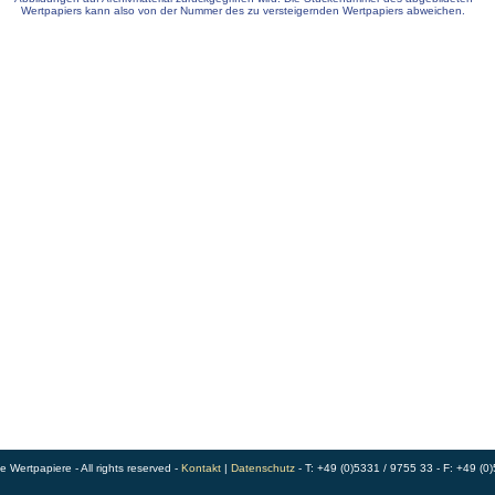
Wertpapiers kann also von der Nummer des zu versteigernden Wertpapiers abweichen.
Wertpapiere - All rights reserved -
Kontakt
|
Datenschutz
- T: +49 (0)5331 / 9755 33 - F: +49 (0