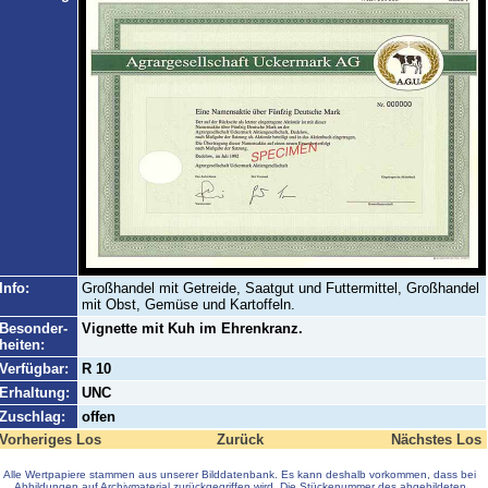
Info:
Großhandel mit Getreide, Saatgut und Futtermittel, Großhandel
mit Obst, Gemüse und Kartoffeln.
Besonder-
Vignette mit Kuh im Ehrenkranz.
heiten:
Verfügbar:
R 10
Erhaltung:
UNC
Zuschlag:
offen
Vorheriges Los
Zurück
Nächstes Los
Alle Wertpapiere stammen aus unserer Bilddatenbank. Es kann deshalb vorkommen, dass bei
Abbildungen auf Archivmaterial zurückgegriffen wird. Die Stückenummer des abgebildeten