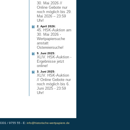
30. Mai 2026 //
Online Gebote nur
noch möglich bis 29.
Mai 2026 – 23:59
Uhr!
2. April 2026:
45. HSK-Auktion am
30. Mai 2026 -
Wertpapiersuche
anstatt
Ostereiersuche!
9. Juni 2025:
XLIV. HSK-Auktion -
Ergebnisse jetzt
online!
3. Juni 2025:
XLIV. HSK-Auktion
// Online Gebote nur
noch möglich bis 6.
Juni 2025 - 23:59
Uhr!
)5331 / 9755 55 - E:
info@historische-wertpapiere.de