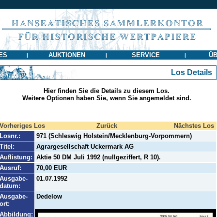
ES
AUKTIONEN
SERVICE
ÜB
|
|
|
Los Details
Hier finden Sie die Details zu diesem Los.
Weitere Optionen haben Sie, wenn Sie angemeldet sind.
Vorheriges Los
Zurück
Nächstes Los
Losnr.:
971 (Schleswig Holstein/Mecklenburg-Vorpommern)
Titel:
Agrargesellschaft Uckermark AG
Auflistung:
Aktie 50 DM Juli 1992 (nullgeziffert, R 10).
Ausruf:
70,00 EUR
Ausgabe-
01.07.1992
datum:
Ausgabe-
Dedelow
ort:
Abbildung: