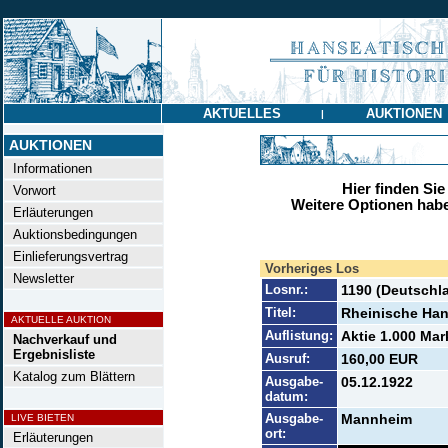
AKTUELLES
AUKTIONEN
|
AUKTIONEN
Informationen
Hier finden Sie
Vorwort
Weitere Optionen habe
Erläuterungen
Auktionsbedingungen
Einlieferungsvertrag
Vorheriges Los
Newsletter
Losnr.:
1190 (Deutschla
Titel:
Rheinische Ha
AKTUELLE AUKTION
Auflistung:
Aktie 1.000 Mar
Nachverkauf und
Ergebnisliste
Ausruf:
160,00 EUR
Katalog zum Blättern
Ausgabe-
05.12.1922
datum:
Ausgabe-
Mannheim
LIVE BIETEN
ort:
Erläuterungen