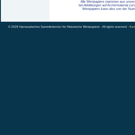
Alle Wertpapiere stammen aus unser
bei Abbildungen auf Archivmaterial zu
Wertpapiers kann also von der Num
© 2026 Hanseatisches Sammlerkontor für Historische Wertpapiere - All rights reserved -
Kon