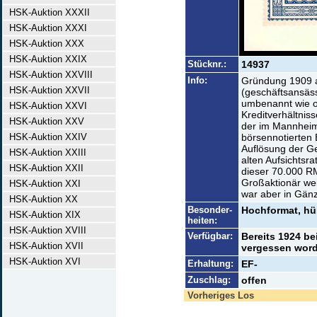
HSK-Auktion XXXII
HSK-Auktion XXXI
HSK-Auktion XXX
HSK-Auktion XXIX
Stücknr.:
14937
HSK-Auktion XXVIII
Info:
Gründung 1909 
HSK-Auktion XXVII
(geschäftsansäss
umbenannt wie o
HSK-Auktion XXVI
Kreditverhältnis
HSK-Auktion XXV
der im Mannheim
HSK-Auktion XXIV
börsennotierten
Auflösung der G
HSK-Auktion XXIII
alten Aufsichtsra
HSK-Auktion XXII
dieser 70.000 R
Großaktionär wei
HSK-Auktion XXI
war aber in Gänz
HSK-Auktion XX
Besonder-
Hochformat, h
HSK-Auktion XIX
heiten:
HSK-Auktion XVIII
Verfügbar:
Bereits 1924 b
HSK-Auktion XVII
vergessen worde
HSK-Auktion XVI
Erhaltung:
EF-
Zuschlag:
offen
Vorheriges Los