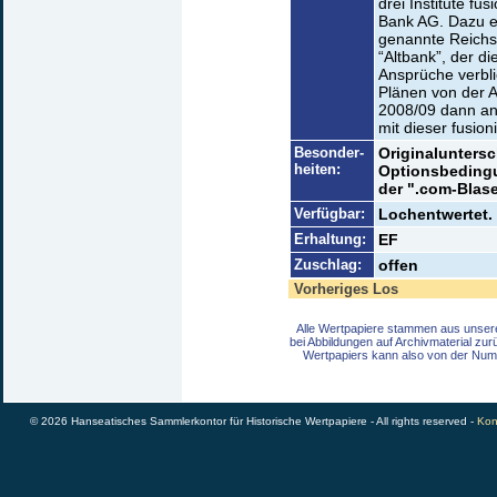
drei Institute fu
Bank AG. Dazu er
genannte Reichs
“Altbank”, der di
Ansprüche verbli
Plänen von der 
2008/09 dann an
mit dieser fusioni
Besonder-
Originaluntersc
heiten:
Optionsbedingu
der ".com-Blas
Verfügbar:
Lochentwertet. 
Erhaltung:
EF
Zuschlag:
offen
Vorheriges Los
Alle Wertpapiere stammen aus unser
bei Abbildungen auf Archivmaterial zu
Wertpapiers kann also von der Num
© 2026 Hanseatisches Sammlerkontor für Historische Wertpapiere - All rights reserved -
Kon