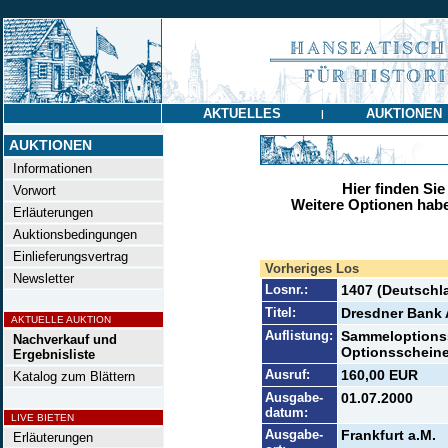
AKTUELLES
AUKTIONEN
|
AUKTIONEN
Informationen
Hier finden Sie
Vorwort
Weitere Optionen habe
Erläuterungen
Auktionsbedingungen
Einlieferungsvertrag
Vorheriges Los
Newsletter
Losnr.:
1407 (Deutschl
Titel:
Dresdner Bank
AKTUELLE AUKTION
Auflistung:
Sammeloptionss
Nachverkauf und
Optionsscheine 
Ergebnisliste
Ausruf:
160,00 EUR
Katalog zum Blättern
Ausgabe-
01.07.2000
datum:
LIVE BIETEN
Ausgabe-
Frankfurt a.M.
Erläuterungen