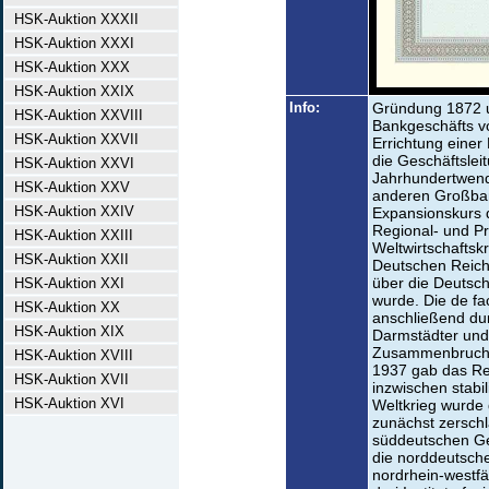
HSK-Auktion XXXII
HSK-Auktion XXXI
HSK-Auktion XXX
HSK-Auktion XXIX
Info:
Gründung 1872 
HSK-Auktion XXVIII
Bankgeschäfts v
HSK-Auktion XXVII
Errichtung einer
die Geschäftslei
HSK-Auktion XXVI
Jahrhundertwend
HSK-Auktion XXV
anderen Großba
HSK-Auktion XXIV
Expansionskurs 
Regional- und Pr
HSK-Auktion XXIII
Weltwirtschaftsk
HSK-Auktion XXII
Deutschen Reich 
über die Deutsch
HSK-Auktion XXI
wurde. Die de fa
HSK-Auktion XX
anschließend dur
HSK-Auktion XIX
Darmstädter und
Zusammenbruch d
HSK-Auktion XVIII
1937 gab das Rei
HSK-Auktion XVII
inzwischen stabi
HSK-Auktion XVI
Weltkrieg wurde 
zunächst zersch
süddeutschen Ge
die norddeutsch
nordrhein-westfä