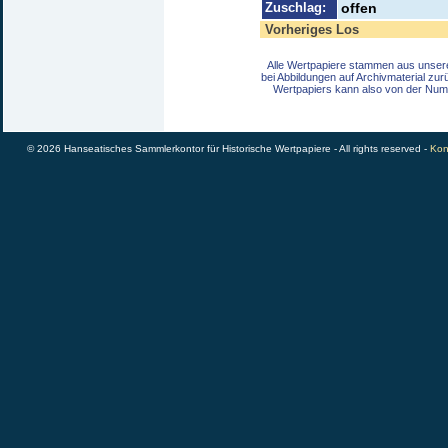
Zuschlag:
offen
Vorheriges Los
Alle Wertpapiere stammen aus unser
bei Abbildungen auf Archivmaterial zu
Wertpapiers kann also von der Num
© 2026 Hanseatisches Sammlerkontor für Historische Wertpapiere - All rights reserved -
Kon