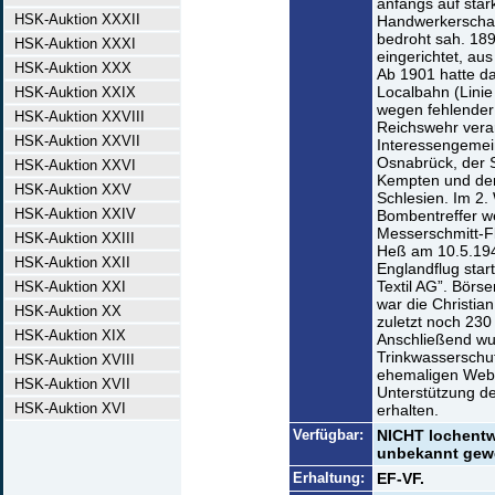
anfangs auf star
HSK-Auktion XXXII
Handwerkerschaft
bedroht sah. 189
HSK-Auktion XXXI
eingerichtet, au
HSK-Auktion XXX
Ab 1901 hatte d
Localbahn (Linie
HSK-Auktion XXIX
wegen fehlender 
HSK-Auktion XXVIII
Reichswehr verar
HSK-Auktion XXVII
Interessengemei
Osnabrück, der S
HSK-Auktion XXVI
Kempten und der
HSK-Auktion XXV
Schlesien. Im 2. W
HSK-Auktion XXIV
Bombentreffer w
Messerschmitt-F
HSK-Auktion XXIII
Heß am 10.5.19
HSK-Auktion XXII
Englandflug star
Textil AG”. Börs
HSK-Auktion XXI
war die Christia
HSK-Auktion XX
zuletzt noch 230
HSK-Auktion XIX
Anschließend wu
Trinkwasserschu
HSK-Auktion XVIII
ehemaligen Weber
HSK-Auktion XVII
Unterstützung de
HSK-Auktion XVI
erhalten.
Verfügbar:
NICHT lochentw
unbekannt gewe
Erhaltung:
EF-VF.