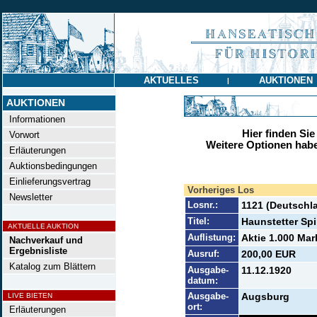
AKTUELLES
AUKTIONEN
|
AUKTIONEN
Informationen
Hier finden Sie
Vorwort
Weitere Optionen habe
Erläuterungen
Auktionsbedingungen
Einlieferungsvertrag
Vorheriges Los
Newsletter
Losnr.:
1121 (Deutschla
Titel:
Haunstetter Spi
AKTUELLE AUKTION
Auflistung:
Aktie 1.000 Mar
Nachverkauf und
Ergebnisliste
Ausruf:
200,00 EUR
Katalog zum Blättern
Ausgabe-
11.12.1920
datum:
Ausgabe-
Augsburg
LIVE BIETEN
ort:
Erläuterungen