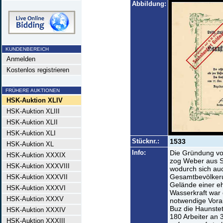
Abbildung:
KUNDENBEREICH
Anmelden
Kostenlos registrieren
FRÜHERE AUKTIONEN
HSK-Auktion XLIV
HSK-Auktion XLIII
HSK-Auktion XLII
HSK-Auktion XLI
Stücknr.:
1533
HSK-Auktion XL
Info:
Die Gründung vo
HSK-Auktion XXXIX
zog Weber aus S
HSK-Auktion XXXVIII
wodurch sich auc
Gesamtbevölkeru
HSK-Auktion XXXVII
Gelände einer e
HSK-Auktion XXXVI
Wasserkraft war 
HSK-Auktion XXXV
notwendige Vora
Buz die Haunstet
HSK-Auktion XXXIV
180 Arbeiter an 
HSK-Auktion XXXIII