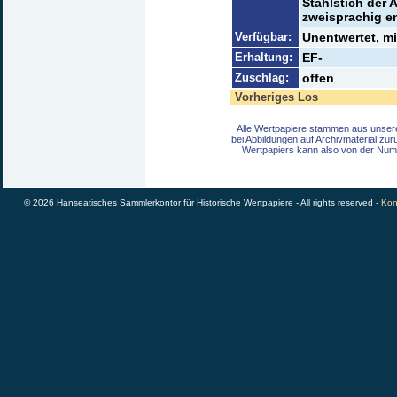
Stahlstich der 
zweisprachig e
Verfügbar:
Unentwertet, m
Erhaltung:
EF-
Zuschlag:
offen
Vorheriges Los
Alle Wertpapiere stammen aus unser
bei Abbildungen auf Archivmaterial zu
Wertpapiers kann also von der Num
© 2026 Hanseatisches Sammlerkontor für Historische Wertpapiere - All rights reserved -
Kon