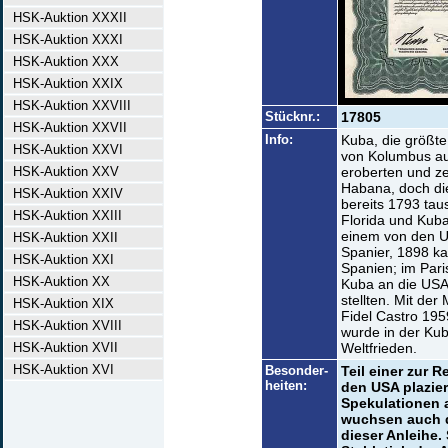
HSK-Auktion XXXII
HSK-Auktion XXXI
HSK-Auktion XXX
HSK-Auktion XXIX
HSK-Auktion XXVIII
Stücknr.:
17805
HSK-Auktion XXVII
Info:
Kuba, die größte
HSK-Auktion XXVI
von Kolumbus auf
HSK-Auktion XXV
eroberten und ze
Habana, doch die
HSK-Auktion XXIV
bereits 1793 tau
HSK-Auktion XXIII
Florida und Kub
einem von den U
HSK-Auktion XXII
Spanier, 1898 k
HSK-Auktion XXI
Spanien; im Pari
HSK-Auktion XX
Kuba an die USA 
stellten. Mit de
HSK-Auktion XIX
Fidel Castro 195
HSK-Auktion XVIII
wurde in der Kub
HSK-Auktion XVII
Weltfrieden.
HSK-Auktion XVI
Besonder-
Teil einer zur R
heiten:
den USA plazier
Spekulationen a
wuchsen auch d
dieser Anleihe.