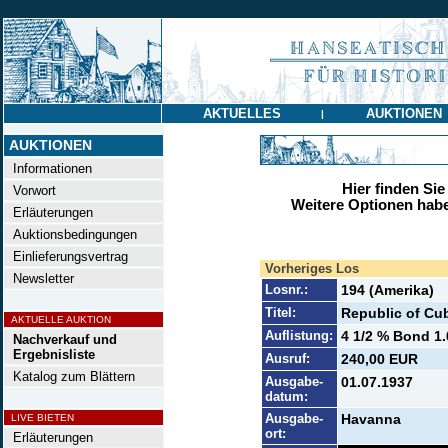
AKTUELLES
AUKTIONEN
|
AUKTIONEN
Informationen
Hier finden Sie
Vorwort
Weitere Optionen habe
Erläuterungen
Auktionsbedingungen
Einlieferungsvertrag
Vorheriges Los
Newsletter
Losnr.:
194 (Amerika)
Titel:
Republic of Cu
AKTUELLE AUKTION
Auflistung:
4 1/2 % Bond 1.
Nachverkauf und
Ergebnisliste
Ausruf:
240,00 EUR
Katalog zum Blättern
Ausgabe-
01.07.1937
datum:
Ausgabe-
Havanna
LIVE BIETEN
ort:
Erläuterungen