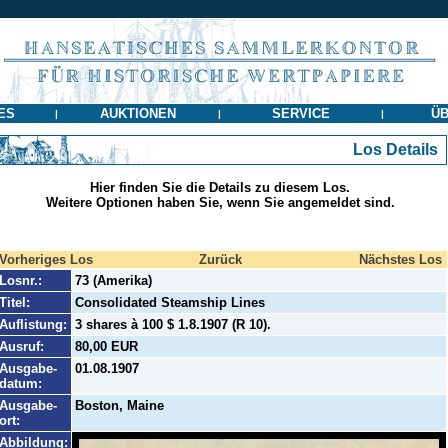
ES
AUKTIONEN
SERVICE
ÜB
|
|
|
Los Details
Hier finden Sie die Details zu diesem Los.
Weitere Optionen haben Sie, wenn Sie angemeldet sind.
Vorheriges Los
Zurück
Nächstes Los
Losnr.:
73 (Amerika)
Titel:
Consolidated Steamship Lines
Auflistung:
3 shares à 100 $ 1.8.1907 (R 10).
Ausruf:
80,00 EUR
Ausgabe-
01.08.1907
datum:
Ausgabe-
Boston, Maine
ort:
Abbildung: