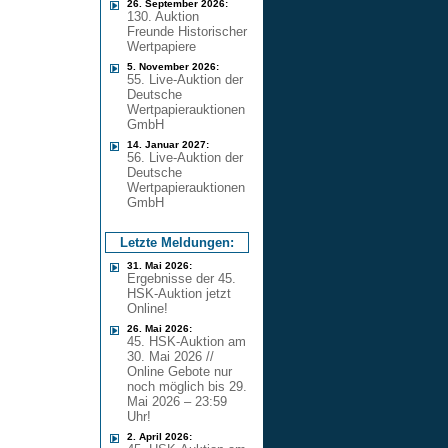
26. September 2026:
130. Auktion
Freunde Historischer
Wertpapiere
5. November 2026:
55. Live-Auktion der
Deutsche
Wertpapierauktionen
GmbH
14. Januar 2027:
56. Live-Auktion der
Deutsche
Wertpapierauktionen
GmbH
Letzte Meldungen:
31. Mai 2026:
Ergebnisse der 45.
HSK-Auktion jetzt
Online!
26. Mai 2026:
45. HSK-Auktion am
30. Mai 2026 //
Online Gebote nur
noch möglich bis 29.
Mai 2026 – 23:59
Uhr!
2. April 2026: