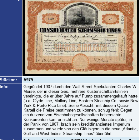
Stücknr.:
A979
Info:
Gegründet 1907 durch den Wall-Street-Spekulanten Charles W.
Morse, der in dieser Ges. mehrere Küstenschiffahrtslinien
vereinigte, die er über Jahre auf Pump zusammengekauft hatte
(u.a. Clyde Line, Mallory Line, Eastern Steaship Co. sowie New
York & Porto Rico Line). Seine Absicht, mit diesem Quasi-
Kartell die Preise bestimmen zu können, schlug fehl: Gegen
ein dutzend von Eisenbahngesellschaften beherrschte
Konkurrenten kam er nicht an. Nur wenige Monate später, in
der Panik von 1907, brach sein kreditfinanziertes Imperium
zusammen und wurde von den Gläubigern in die neue „Atlantic,
Gulf and West Indies Steamship Lines“ überführt.