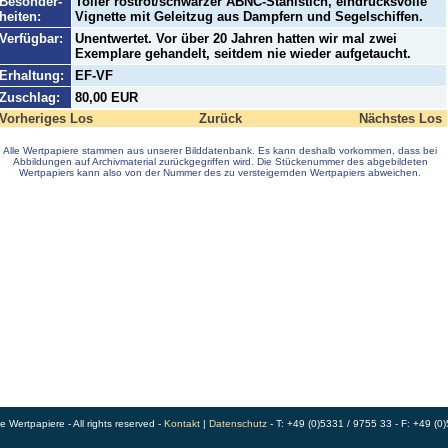
Besonder-
Toller rostrot/schwarzer ABNC-Stahlstich, eindrucksvolle
heiten:
Vignette mit Geleitzug aus Dampfern und Segelschiffen.
Verfügbar:
Unentwertet. Vor über 20 Jahren hatten wir mal zwei
Exemplare gehandelt, seitdem nie wieder aufgetaucht.
Erhaltung:
EF-VF
Zuschlag:
80,00 EUR
Vorheriges Los
Zurück
Nächstes Los
Alle Wertpapiere stammen aus unserer Bilddatenbank. Es kann deshalb vorkommen, dass bei
Abbildungen auf Archivmaterial zurückgegriffen wird. Die Stückenummer des abgebildeten
Wertpapiers kann also von der Nummer des zu versteigernden Wertpapiers abweichen.
Wertpapiere - All rights reserved -
Kontakt
|
Datenschutz
- T: +49 (0)5331 / 9755 33 - F: +49 (0