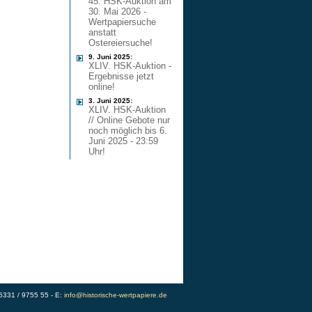
45. HSK-Auktion am
30. Mai 2026 -
Wertpapiersuche
anstatt
Ostereiersuche!
9. Juni 2025:
XLIV. HSK-Auktion -
Ergebnisse jetzt
online!
3. Juni 2025:
XLIV. HSK-Auktion
// Online Gebote nur
noch möglich bis 6.
Juni 2025 - 23:59
Uhr!
)5331 / 9755 55 - E:
info@historische-wertpapiere.de