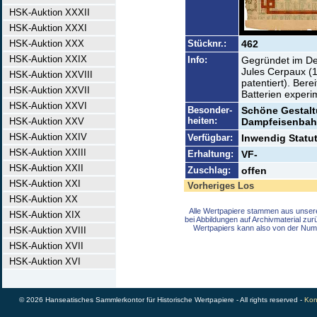
HSK-Auktion XXXII
HSK-Auktion XXXI
HSK-Auktion XXX
Stücknr.:
462
HSK-Auktion XXIX
Info:
Gegründet im De
Jules Cerpaux (1
HSK-Auktion XXVIII
patentiert). Bere
HSK-Auktion XXVII
Batterien experim
HSK-Auktion XXVI
Besonder-
Schöne Gestal
heiten:
HSK-Auktion XXV
Dampfeisenbahn
HSK-Auktion XXIV
Verfügbar:
Inwendig Statut
HSK-Auktion XXIII
Erhaltung:
VF-
HSK-Auktion XXII
Zuschlag:
offen
HSK-Auktion XXI
Vorheriges Los
HSK-Auktion XX
Alle Wertpapiere stammen aus unser
HSK-Auktion XIX
bei Abbildungen auf Archivmaterial zu
Wertpapiers kann also von der Num
HSK-Auktion XVIII
HSK-Auktion XVII
HSK-Auktion XVI
© 2026 Hanseatisches Sammlerkontor für Historische Wertpapiere - All rights reserved -
Kon