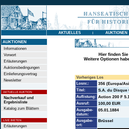
AKTUELLES
AUKTIONEN
|
AUKTIONEN
Informationen
Hier finden Sie
Vorwort
Weitere Optionen habe
Erläuterungen
Auktionsbedingungen
Einlieferungsvertrag
Vorheriges Los
Newsletter
Losnr.:
356 (Europa/Asi
Titel:
S.A. du Disque
AKTUELLE AUKTION
Auflistung:
Action 200 F 5.
Nachverkauf und
Ergebnisliste
Ausruf:
100,00 EUR
Katalog zum Blättern
Ausgabe-
05.01.1884
datum:
Ausgabe-
Brüssel
LIVE BIETEN
ort:
Erläuterungen