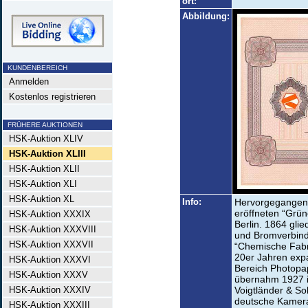
ort:
Abbildung:
KUNDENBEREICH
Anmelden
Kostenlos registrieren
FRÜHERE AUKTIONEN
HSK-Auktion XLIV
HSK-Auktion XLIII
HSK-Auktion XLII
HSK-Auktion XLI
HSK-Auktion XL
Info:
Hervorgegangen 
eröffneten “Grün
HSK-Auktion XXXIX
Berlin. 1864 glie
HSK-Auktion XXXVIII
und Bromverbind
HSK-Auktion XXXVII
“Chemische Fabri
20er Jahren exp
HSK-Auktion XXXVI
Bereich Photopa
HSK-Auktion XXXV
übernahm 1927 
HSK-Auktion XXXIV
Voigtländer & So
deutsche Kameraf
HSK-Auktion XXXIII