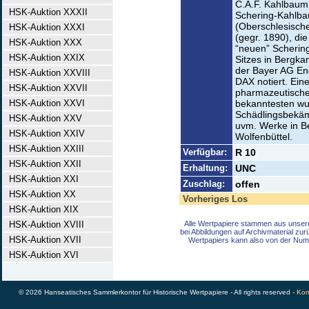
C.A.F. Kahlbaum
HSK-Auktion XXXII
Schering-Kahlba
(Oberschlesisch
HSK-Auktion XXXI
(gegr. 1890), die
HSK-Auktion XXX
“neuen” Schering
HSK-Auktion XXIX
Sitzes in Bergka
der Bayer AG E
HSK-Auktion XXVIII
DAX notiert. Ein
HSK-Auktion XXVII
pharmazeutische
HSK-Auktion XXVI
bekanntesten wur
Schädlingsbekämp
HSK-Auktion XXV
uvm. Werke in B
HSK-Auktion XXIV
Wolfenbüttel.
HSK-Auktion XXIII
Verfügbar:
R 10
HSK-Auktion XXII
Erhaltung:
UNC
HSK-Auktion XXI
Zuschlag:
offen
HSK-Auktion XX
Vorheriges Los
HSK-Auktion XIX
HSK-Auktion XVIII
Alle Wertpapiere stammen aus unser
bei Abbildungen auf Archivmaterial zu
HSK-Auktion XVII
Wertpapiers kann also von der Num
HSK-Auktion XVI
© 2026 Hanseatisches Sammlerkontor für Historische Wertpapiere - All rights reserved -
Kon