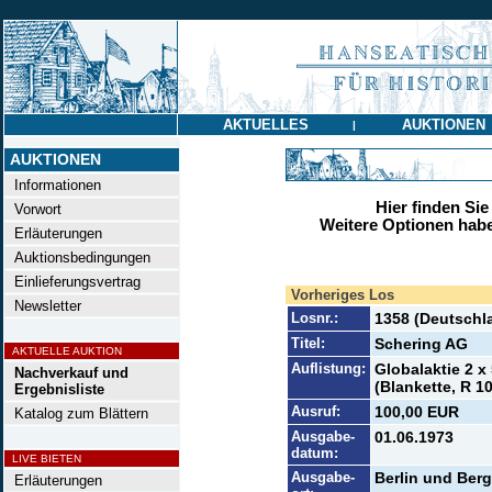
AKTUELLES
AUKTIONEN
|
AUKTIONEN
Informationen
Hier finden Sie
Vorwort
Weitere Optionen habe
Erläuterungen
Auktionsbedingungen
Einlieferungsvertrag
Vorheriges Los
Newsletter
Losnr.:
1358 (Deutschl
Titel:
Schering AG
AKTUELLE AUKTION
Auflistung:
Globalaktie 2 x
Nachverkauf und
(Blankette, R 10
Ergebnisliste
Ausruf:
100,00 EUR
Katalog zum Blättern
Ausgabe-
01.06.1973
datum:
LIVE BIETEN
Ausgabe-
Berlin und Ber
Erläuterungen