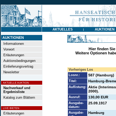
AKTUELLES
AUKTIONEN
|
AUKTIONEN
Informationen
Hier finden Sie
Vorwort
Weitere Optionen habe
Erläuterungen
Auktionsbedingungen
Einlieferungsvertrag
Vorheriges Los
Newsletter
Losnr.:
587 (Hamburg)
Titel:
Hamburg-Breme
AKTUELLE AUKTION
Auflistung:
Aktie (Interims
Nachverkauf und
2000).
Ergebnisliste
Ausruf:
130,00 EUR
Katalog zum Blättern
Ausgabe-
25.09.1917
datum:
LIVE BIETEN
Ausgabe-
Hamburg
Erläuterungen