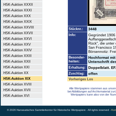
HSK-Auktion XXXII
HSK-Auktion XXXI
HSK-Auktion XXX
HSK-Auktion XXIX
HSK-Auktion XXVIII
Stücknr.:
3448
HSK-Auktion XXVII
Info:
Gegründet 1906 
HSK-Auktion XXVI
Auffanggesellsch
Rück", die unter
HSK-Auktion XXV
San Francisco 
HSK-Auktion XXIV
Börsennotiz: Fr
HSK-Auktion XXIII
Besonder-
Hochformat mit
heiten:
HSK-Auktion XXII
Unterschrift d
HSK-Auktion XXI
Erhaltung:
Doppelblatt. EF
HSK-Auktion XX
Zuschlag:
offen
HSK-Auktion XIX
Vorheriges Los
HSK-Auktion XVIII
Alle Wertpapiere stammen aus unser
HSK-Auktion XVII
bei Abbildungen auf Archivmaterial zu
Wertpapiers kann also von der Num
HSK-Auktion XVI
© 2026 Hanseatisches Sammlerkontor für Historische Wertpapiere - All rights reserved -
Kon