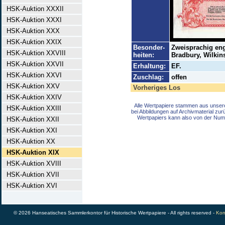
HSK-Auktion XXXII
HSK-Auktion XXXI
HSK-Auktion XXX
HSK-Auktion XXIX
Besonder-
Zweisprachig eng
HSK-Auktion XXVIII
heiten:
Bradbury, Wilkin
HSK-Auktion XXVII
Erhaltung:
EF.
HSK-Auktion XXVI
Zuschlag:
offen
HSK-Auktion XXV
Vorheriges Los
HSK-Auktion XXIV
Alle Wertpapiere stammen aus unser
HSK-Auktion XXIII
bei Abbildungen auf Archivmaterial zu
Wertpapiers kann also von der Num
HSK-Auktion XXII
HSK-Auktion XXI
HSK-Auktion XX
HSK-Auktion XIX
HSK-Auktion XVIII
HSK-Auktion XVII
HSK-Auktion XVI
© 2026 Hanseatisches Sammlerkontor für Historische Wertpapiere - All rights reserved -
Kon