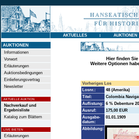
AKTUELLES
AUKTIONEN
|
AUKTIONEN
Informationen
Hier finden Sie
Vorwort
Weitere Optionen habe
Erläuterungen
Auktionsbedingungen
Einlieferungsvertrag
Vorheriges Los
Newsletter
Losnr.:
48 (Amerika)
Titel:
Colombia Naviga
AKTUELLE AUKTION
Auflistung:
6 % Debenture 20 
Nachverkauf und
Ergebnisliste
Ausruf:
175,00 EUR
Katalog zum Blättern
Ausgabe-
01.01.1909
datum:
Abbildung:
LIVE BIETEN
Erläuterungen