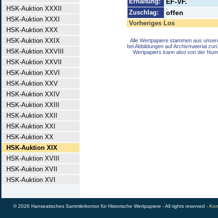
Erhaltung:
EF-VF.
HSK-Auktion XXXII
Zuschlag:
offen
HSK-Auktion XXXI
Vorheriges Los
HSK-Auktion XXX
HSK-Auktion XXIX
Alle Wertpapiere stammen aus unser
bei Abbildungen auf Archivmaterial zu
HSK-Auktion XXVIII
Wertpapiers kann also von der Num
HSK-Auktion XXVII
HSK-Auktion XXVI
HSK-Auktion XXV
HSK-Auktion XXIV
HSK-Auktion XXIII
HSK-Auktion XXII
HSK-Auktion XXI
HSK-Auktion XX
HSK-Auktion XIX
HSK-Auktion XVIII
HSK-Auktion XVII
HSK-Auktion XVI
© 2026 Hanseatisches Sammlerkontor für Historische Wertpapiere - All rights reserved -
Kon