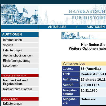
AKTUELLES
AUKTIONEN
|
AUKTIONEN
Informationen
Hier finden Sie
Vorwort
Weitere Optionen habe
Erläuterungen
Auktionsbedingungen
Einlieferungsvertrag
Vorheriges Los
Newsletter
Losnr.:
33 (Amerika)
Titel:
Central Airport 
AKTUELLE AUKTION
Auflistung:
15 shares 10.11
Nachverkauf und
Ergebnisliste
Ausruf:
260,00 EUR
Katalog zum Blättern
Ausgabe-
10.11.1930
datum:
Ausgabe-
Delaware
LIVE BIETEN
ort:
Erläuterungen