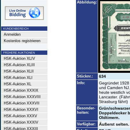
Abbildung:
KUNDENBEREICH
Anmelden
Kostenlos registrieren
FRÜHERE AUKTIONEN
HSK-Auktion XLIV
HSK-Auktion XLIII
HSK-Auktion XLII
Stücknr.:
634
HSK-Auktion XLI
Info:
Gegründet 1928 u
HSK-Auktion XL
und Camden NJ. z
HSK-Auktion XXXIX
heute westlich v
HSK-Auktion XXXVIII
Lancaster. (Fäh
Strasburg fährt)
HSK-Auktion XXXVII
Besonder-
Grün/schwarzer 
HSK-Auktion XXXVI
heiten:
Doppeldecker b
HSK-Auktion XXXV
Oldtimern.
HSK-Auktion XXXIV
Verfügbar:
Äußerst selten.
HSK-Auktion XXXIII