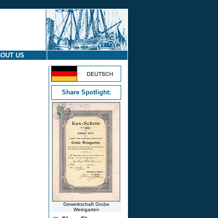
OUT US
Share Spotlight:
Gewerkschaft Grube
Weingarten