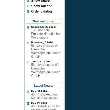
Show Share
Show Auction
Order catalog
Next auctions:
September, 26 2026:
130. Auction
Freunde Historischer
Wertpapiere
November, 5 2026:
55. Live Auction of
Deutsche
Wertpapierauktionen
GmbH
January, 14 2027:
56. Live Auction of
Deutsche
Wertpapierauktionen
GmbH
Latest News:
May, 31 2026:
45th HSK-Auction -
results now online!
May, 26 2026:
45. HSK-Auction for
stocks and bonds -