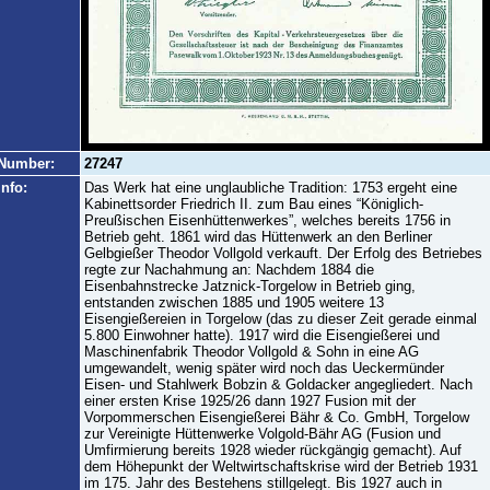
Number:
27247
Info:
Das Werk hat eine unglaubliche Tradition: 1753 ergeht eine
Kabinettsorder Friedrich II. zum Bau eines “Königlich-
Preußischen Eisenhüttenwerkes”, welches bereits 1756 in
Betrieb geht. 1861 wird das Hüttenwerk an den Berliner
Gelbgießer Theodor Vollgold verkauft. Der Erfolg des Betriebes
regte zur Nachahmung an: Nachdem 1884 die
Eisenbahnstrecke Jatznick-Torgelow in Betrieb ging,
entstanden zwischen 1885 und 1905 weitere 13
Eisengießereien in Torgelow (das zu dieser Zeit gerade einmal
5.800 Einwohner hatte). 1917 wird die Eisengießerei und
Maschinenfabrik Theodor Vollgold & Sohn in eine AG
umgewandelt, wenig später wird noch das Ueckermünder
Eisen- und Stahlwerk Bobzin & Goldacker angegliedert. Nach
einer ersten Krise 1925/26 dann 1927 Fusion mit der
Vorpommerschen Eisengießerei Bähr & Co. GmbH, Torgelow
zur Vereinigte Hüttenwerke Volgold-Bähr AG (Fusion und
Umfirmierung bereits 1928 wieder rückgängig gemacht). Auf
dem Höhepunkt der Weltwirtschaftskrise wird der Betrieb 1931
im 175. Jahr des Bestehens stillgelegt. Bis 1927 auch in