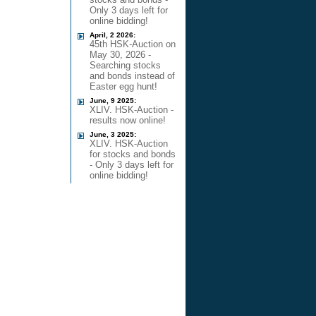
Only 3 days left for
online bidding!
April, 2 2026:
45th HSK-Auction on
May 30, 2026 -
Searching stocks
and bonds instead of
Easter egg hunt!
June, 9 2025:
XLIV. HSK-Auction -
results now online!
June, 3 2025:
XLIV. HSK-Auction
for stocks and bonds
- Only 3 days left for
online bidding!