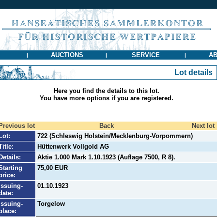
AUCTIONS
SERVICE
AB
|
|
|
Lot details
Here you find the details to this lot.
You have more options if you are registered.
Previous lot
Back
Next lot
Lot:
722 (Schleswig Holstein/Mecklenburg-Vorpommern)
Title:
Hüttenwerk Vollgold AG
Details:
Aktie 1.000 Mark 1.10.1923 (Auflage 7500, R 8).
Starting
75,00 EUR
price:
Issuing-
01.10.1923
date:
Issuing-
Torgelow
place: