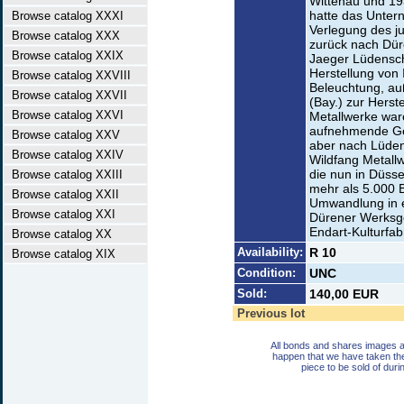
Wittenau und 193
hatte das Unter
Browse catalog XXXI
Verlegung des ju
Browse catalog XXX
zurück nach Dür
Browse catalog XXIX
Jaeger Lüdensch
Herstellung von I
Browse catalog XXVIII
Beleuchtung, au
Browse catalog XXVII
(Bay.) zur Herst
Browse catalog XXVI
Metallwerke war
aufnehmende Ges
Browse catalog XXV
aber nach Lüden
Browse catalog XXIV
Wildfang Metall
die nun in Düsse
Browse catalog XXIII
mehr als 5.000 
Browse catalog XXII
Umwandlung in 
Browse catalog XXI
Dürener Werksge
Endart-Kulturfab
Browse catalog XX
Availability:
R 10
Browse catalog XIX
Condition:
UNC
Sold:
140,00 EUR
Previous lot
All bonds and shares images a
happen that we have taken th
piece to be sold of duri