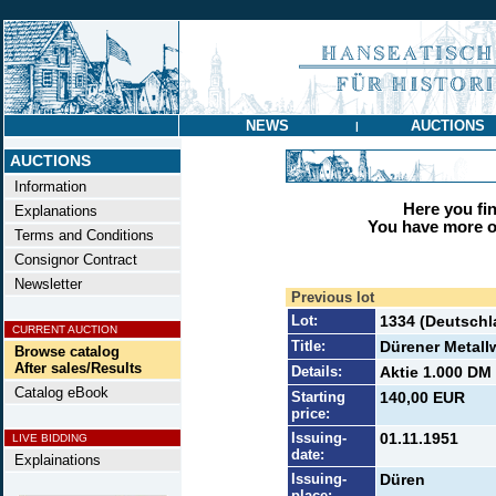
NEWS
AUCTIONS
|
AUCTIONS
Information
Here you find
Explanations
You have more op
Terms and Conditions
Consignor Contract
Newsletter
Previous lot
Lot:
1334 (Deutschl
CURRENT AUCTION
Title:
Dürener Metall
Browse catalog
After sales/Results
Details:
Aktie 1.000 DM 
Catalog eBook
Starting
140,00 EUR
price:
Issuing-
01.11.1951
LIVE BIDDING
date:
Explainations
Issuing-
Düren
place: