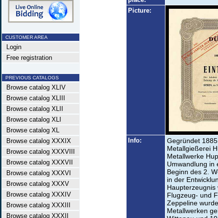
Picture:
CUSTOMER AREA
Login
Free registration
PREVIOUS CATALOGS
Browse catalog XLIV
Browse catalog XLIII
Browse catalog XLII
Browse catalog XLI
Browse catalog XL
Info:
Gegründet 1885 
Browse catalog XXXIX
Metallgießerei H
Browse catalog XXXVIII
Metallwerke Hup
Browse catalog XXXVII
Umwandlung in e
Beginn des 2. W
Browse catalog XXXVI
in der Entwicklu
Browse catalog XXXV
Haupterzeugnis w
Browse catalog XXXIV
Flugzeug- und 
Zeppeline wurde
Browse catalog XXXIII
Metallwerken ge
Browse catalog XXXII