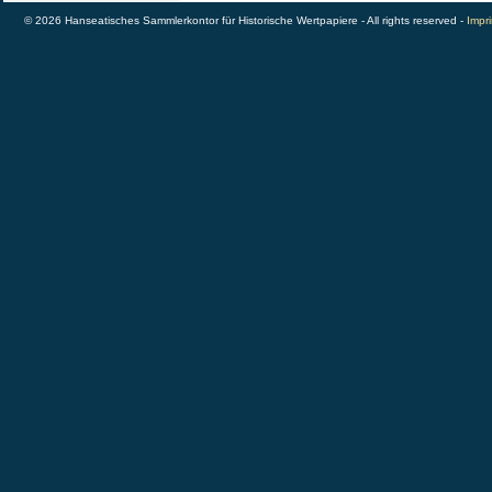
© 2026 Hanseatisches Sammlerkontor für Historische Wertpapiere - All rights reserved -
Impri