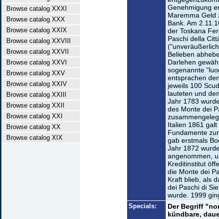
Genehmigung erh
Browse catalog XXXI
Maremma Geld zu
Browse catalog XXX
Bank. Am 2.11.1
Browse catalog XXIX
der Toskana Ferd
Paschi della Cit
Browse catalog XXVIII
("unveräußerlich"
Browse catalog XXVII
Belieben abhebe
Darlehen gewähr
Browse catalog XXVI
sogenannte "luog
Browse catalog XXV
entsprachen den
Browse catalog XXIV
jeweils 100 Scu
lauteten und dem
Browse catalog XXIII
Jahr 1783 wurde
Browse catalog XXII
des Monte dei P
Browse catalog XXI
zusammengelegt.
Italien 1861 gal
Browse catalog XX
Fundamente zur
Browse catalog XIX
gab erstmals Bod
Jahr 1872 wurde
angenommen, un
Kreditinstitut öf
die Monte dei Pa
Kraft blieb, al
dei Paschi di Sie
wurde. 1999 gin
Specials:
Der Begriff "no
kündbare, daue