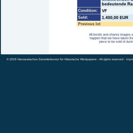
bedeutende Rari
Condition:
VF
Sold:
1.400,00 EUR
Previous lot
All bonds and shares images a
happen that we have taken th
piece to be sold of duri
© 2026 Hanseatisches Sammlerkontor für Historische Wertpapiere - All rights reserved -
Impri