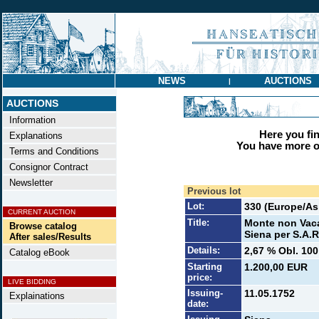
NEWS
AUCTIONS
|
AUCTIONS
Information
Here you find
Explanations
You have more op
Terms and Conditions
Consignor Contract
Newsletter
Previous lot
Lot:
330 (Europe/Asi
CURRENT AUCTION
Title:
Monte non Vacab
Browse catalog
Siena per S.A.R
After sales/Results
Details:
2,67 % Obl. 100
Catalog eBook
Starting
1.200,00 EUR
price:
LIVE BIDDING
Issuing-
11.05.1752
Explainations
date: