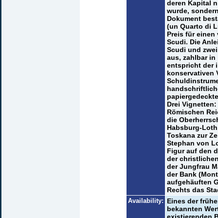
deren Kapital 
wurde, sondern 
Dokument bestät
(un Quarto di 
Preis für einen
Scudi. Die Anle
Scudi und zwei 
aus, zahlbar in
entspricht der 
konservativen V
Schuldinstrume
handschriftlich
papiergedecktes
Drei Vignetten
Römischen Reic
die Oberherrsc
Habsburg-Loth
Toskana zur Zei
Stephan von Lot
Figur auf den d
der christliche
der Jungfrau M
der Bank (Mont
aufgehäuften G
Rechts das Sta
Availability:
Eines der früh
bekannten Wert
existierenden B