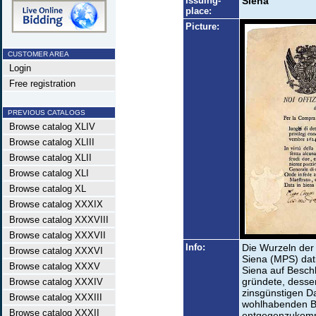
Issuing-
Siena
place:
Picture:
CUSTOMER AREA
Login
Free registration
PREVIOUS CATALOGS
Browse catalog XLIV
Browse catalog XLIII
Browse catalog XLII
Browse catalog XLI
Browse catalog XL
Browse catalog XXXIX
Browse catalog XXXVIII
Browse catalog XXXVII
Info:
Die Wurzeln der
Browse catalog XXXVI
Siena (MPS) dat
Browse catalog XXXV
Siena auf Besch
gründete, desse
Browse catalog XXXIV
zinsgünstigen D
Browse catalog XXXIII
wohlhabenden B
Browse catalog XXXII
entgegenzukomm