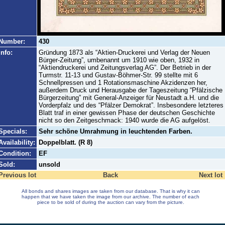
Number:
430
Info:
Gründung 1873 als “Aktien-Druckerei und Verlag der Neuen
Bürger-Zeitung”, umbenannt um 1910 wie oben, 1932 in
“Aktiendruckerei und Zeitungsverlag AG”. Der Betrieb in der
Turmstr. 11-13 und Gustav-Böhmer-Str. 99 stellte mit 6
Schnellpressen und 1 Rotationsmaschine Akzidenzen her,
außerdem Druck und Herausgabe der Tageszeitung “Pfälzische
Bürgerzeitung” mit General-Anzeiger für Neustadt a.H. und die
Vorderpfalz und des “Pfälzer Demokrat”. Insbesondere letzteres
Blatt traf in einer gewissen Phase der deutschen Geschichte
nicht so den Zeitgeschmack: 1940 wurde die AG aufgelöst.
Specials:
Sehr schöne Umrahmung in leuchtenden Farben.
Availability:
Doppelblatt. (R 8)
Condition:
EF
Sold:
unsold
Previous lot
Back
Next lot
All bonds and shares images are taken from our database. That is why it can
happen that we have taken the image from our archive. The number of each
piece to be sold of during the auction can vary from the picture.