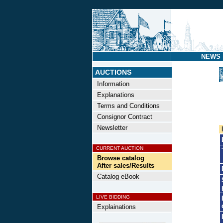
NEWS
AUCTIONS
Information
Explanations
Terms and Conditions
Consignor Contract
Newsletter
CURRENT AUCTION
Browse catalog
After sales/Results
Catalog eBook
LIVE BIDDING
Explainations