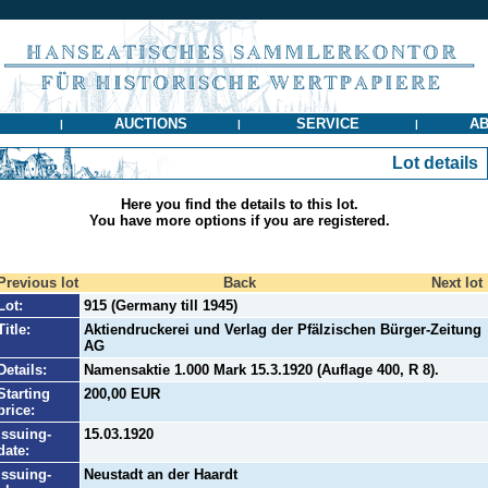
AUCTIONS
SERVICE
AB
|
|
|
Lot details
Here you find the details to this lot.
You have more options if you are registered.
Previous lot
Back
Next lot
Lot:
915 (Germany till 1945)
Title:
Aktiendruckerei und Verlag der Pfälzischen Bürger-Zeitung
AG
Details:
Namensaktie 1.000 Mark 15.3.1920 (Auflage 400, R 8).
Starting
200,00 EUR
price:
Issuing-
15.03.1920
date:
Issuing-
Neustadt an der Haardt