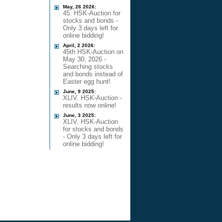
May, 26 2026:
45. HSK-Auction for
stocks and bonds -
Only 3 days left for
online bidding!
April, 2 2026:
45th HSK-Auction on
May 30, 2026 -
Searching stocks
and bonds instead of
Easter egg hunt!
June, 9 2025:
XLIV. HSK-Auction -
results now online!
June, 3 2025:
XLIV. HSK-Auction
for stocks and bonds
- Only 3 days left for
online bidding!