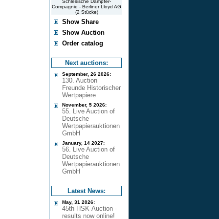
Schlesische Dampfer-
Compagnie - Berliner Lloyd AG
(2 Stücke)
Show Share
Show Auction
Order catalog
Next auctions:
September, 26 2026:
130. Auction
Freunde Historischer
Wertpapiere
November, 5 2026:
55. Live Auction of
Deutsche
Wertpapierauktionen
GmbH
January, 14 2027:
56. Live Auction of
Deutsche
Wertpapierauktionen
GmbH
Latest News:
May, 31 2026:
45th HSK-Auction -
results now online!